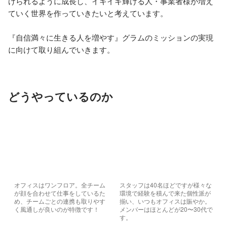
けられるように成長し、イキイキ輝ける人・事業者様が増え
ていく世界を作っていきたいと考えています。

『自信満々に生きる人を増やす』グラムのミッションの実現
に向けて取り組んでいきます。
どうやっているのか
オフィスはワンフロア。全チーム
スタッフは40名ほどですが様々な
が顔を合わせて仕事をしているた
環境で経験を積んで来た個性派が
め、チームごとの連携も取りやす
揃い、いつもオフィスは賑やか。
く風通しが良いのが特徴です！
メンバーはほとんどが20〜30代で
す。