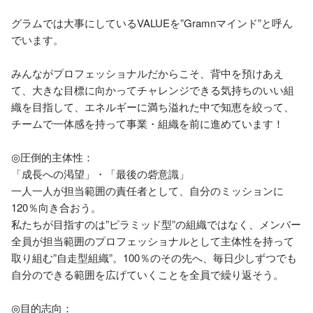
グラムでは大事にしているVALUEを”Gramnマインド”と呼ん
でいます。

みんながプロフェッショナルだからこそ、背中を預けあえ
て、大きな目標に向かってチャレンジできる気持ちのいい組
織を目指して、エネルギーに満ち溢れた中で知恵を絞って、
チームで一体感を持って事業・組織を前に進めています！

◎圧倒的主体性：

「成長への渇望」・「最後の砦意識」

一人一人が担当範囲の責任者として、自分のミッションに
120％向き合おう。

私たちが目指すのは”ピラミッド型”の組織ではなく、メンバー
全員が担当範囲のプロフェッショナルとして主体性を持って
取り組む”自走型組織”。100％のその先へ、毎日少しずつでも
自分のできる範囲を広げていくことを全員で繰り返そう。

◎目的志向：
