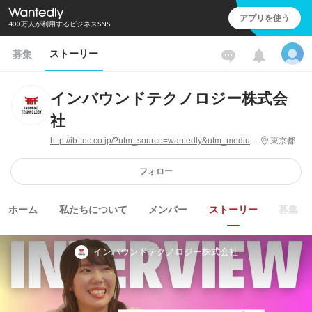
アプリを使う
400万人が利用するビジネスSNS
ストーリー
募集
インバウンドテクノロジー株式会
社
http://ib-tec.co.jp/?utm_source=wantedly&utm_medium=sns_pub&utm_campaign=
東京都
フォロー
ホーム
私たちについて
メンバー
ストーリー
募集
インバウンドテクノロジー株式会社