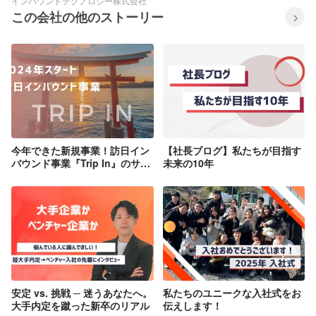
インバウンドテクノロジー株式会社
この会社の他のストーリー
今年できた新規事業！訪日イン
【社長ブログ】私たちが目指す
バウンド事業『Trip In』のサー
未来の10年
ビス紹介！～訪日観光を通じて
日本の魅力を世界へ繋ぐ～
安定 vs. 挑戦 ─ 迷うあなたへ。
私たちのユニークな入社式をお
大手内定を蹴った新卒のリアル
伝えします！