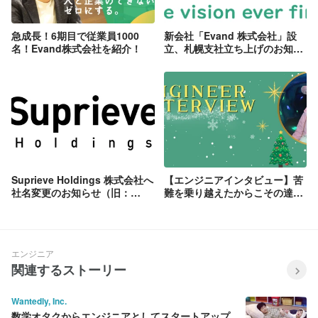
急成長！6期目で従業員1000
新会社「Evand 株式会社」設
名！Evand株式会社を紹介！
立、札幌支社立ち上げのお知ら
せ
Suprieve Holdings 株式会社へ
【エンジニアインタビュー】苦
社名変更のお知らせ（旧：
難を乗り越えたからこその達成
Suprieve 株式会社）
感！先輩にコツを聞いてみた💡
エンジニア
関連するストーリー
Wantedly, Inc.
数学オタクからエンジニアとしてスタートアップ