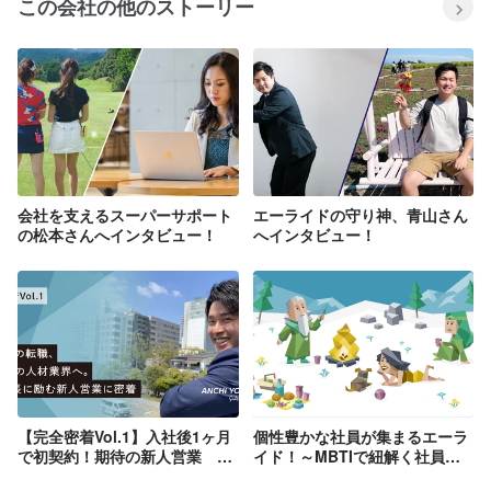
この会社の他のストーリー
会社を支えるスーパーサポート
エーライドの守り神、青山さん
の松本さんへインタビュー！
へインタビュー！
【完全密着Vol.1】入社後1ヶ月
個性豊かな社員が集まるエーラ
で初契約！期待の新人営業 安
イド！～MBTIで紐解く社員像
地くんに密着！！
～