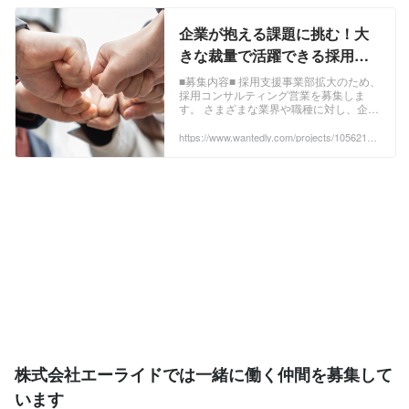
企業が抱える課題に挑む！大
きな裁量で活躍できる採用コ
ンサルティング営業募集 - 株式
■募集内容■ 採用支援事業部拡大のため、
採用コンサルティング営業を募集しま
会社エーライドの法人営業の
す。 さまざまな業界や職種に対し、企業
採用 - Wantedly
の採用課題解決に向けたご提...
https://www.wantedly.com/projects/1056218?
post_id=921711&post_location=in_content
株式会社エーライドでは一緒に働く仲間を募集して
います