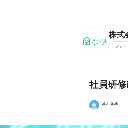
株式
フォロ
社員研修
及川 菜緒