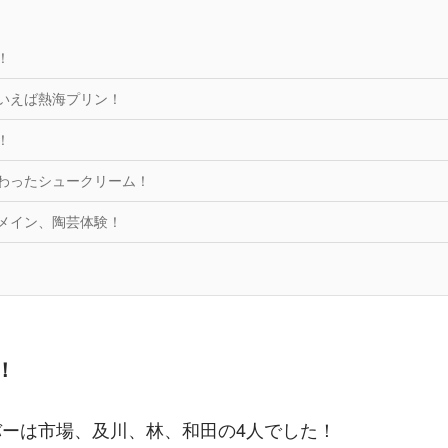
！
海といえば熱海プリン！
！
風変わったシュークリーム！
日のメイン、陶芸体験！
！
バーは市場、及川、林、和田の4人でした！