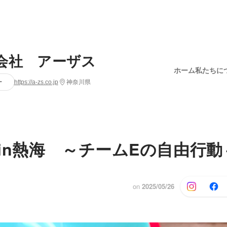
会社 アーザス
ホーム
私たちに
ー
https://a-zs.co.jp
神奈川県
in熱海 ～チームEの自由行動
on
2025/05/26