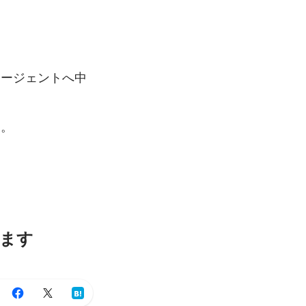
エージェントへ中
当。
います