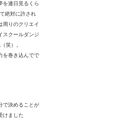
夢を連日見るくら
んて絶対に許され
は周りのクリエイ
イスクールダンジ
ね（笑）。
力を巻き込んでで
分で決めることが
受けました