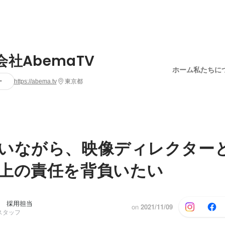
会社AbemaTV
ホーム
私たちに
ー
https://abema.tv
東京都
戦いながら、映像ディレクタ
上の責任を背負いたい
 採用担当
on
2021/11/09
スタッフ