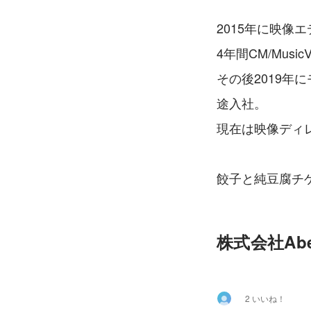
2015年に映像
4年間CM/Musi
その後2019年
途入社。
現在は映像ディ
餃子と純豆腐チ
株式会社Ab
2 いいね！