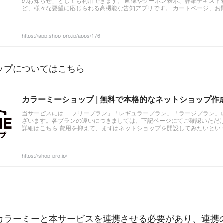
のお知らせ」としても利用できます。 画像やクーポン表示、詳細テキスト
ど、様々な要望に応じられる高機能な告知アプリです。 カートページ、お
の全ページにバナーが掲載されます。 ショップページ内にキャンペーンや
訴求をポップアップで表示します ...
https://app.shop-pro.jp/apps/176
ップについてはこちら
カラーミーショップ | 無料で本格的なネットショップ作
当サービスには 「フリープラン」「レギュラープラン」「ラージプラン」
ざいます。各プランの違いにつきましては、下記ページにてご確認いただけ
詳細はこちら 費用を抑えて、まずはネットショップを開設してみたいとい
がおすすめです。初期費用・月額費用が無料のため、軌道に乗るまでの費
ことができます。 ...
https://shop-pro.jp/
カラーミーと本サービスを連携させる必要があり、連携