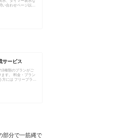
表示、タイマー表示な
問い合わせページ以外
クーポン、お知らせの
成サービス
の3種類のプランがご
ます。 料金・プラン
う方には フリープラン
用負担を最小限にする
の部分で一筋縄で