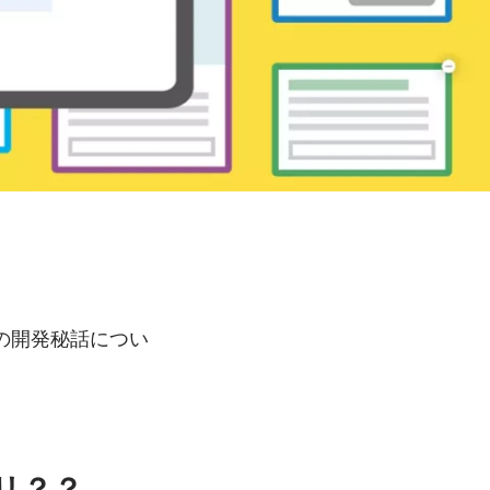
の開発秘話につい
リ？？