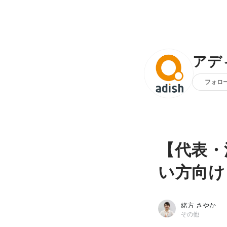
アデ
フォロ
【代表・
い方向け
緒方 さやか
その他