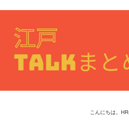
緒方 さやか
アディッシュ株式会社 / その他
こんにちは。H