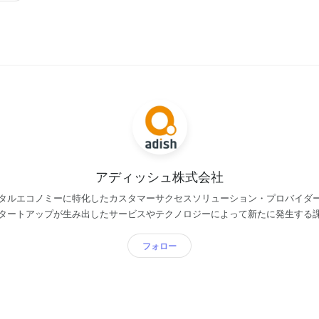
アディッシュ株式会社
タルエコノミーに特化したカスタマーサクセスソリューション・プロバイダ
タートアップが生み出したサービスやテクノロジーによって新たに発生する
展開しています。 サービスは大きく２つのジャンルにわかれます。「グロース
す。 「グロース支援サービス」とは、スタートアップの成長に伴い発生
フォロー
している” ”ノウハウがない”などの課題を、カ
計コンサルティングやカスタマーサクセスの運用サービスなどを通して解決支援を
ス」は、スタートアップが生み出したデジタルエコノミーの課題を解決する
が発展したことで、炎上や誹謗中傷、ネットいじめなどが発生。これらの課