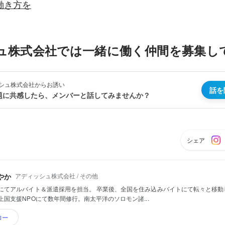
働き方を
ュ株式会社では一緒に働く仲間を募集し
シュ株式会社からお誘い
話を
題に共感したら、メンバーと話してみませんか？
シェア
！
アディッシュ株式会社 / その他
やか
にてアルバイト＆派遣採用を担当。 卒業後、全国を住み込みバイトにて転々と移動
上国支援NPOにて数年間修行。南太平洋のソロモン諸...
ロー