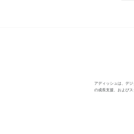
アディッシュは、デジ
の成長支援、およびス
セスという視点に立ちながら解決する事業を
支援サービス」と「アダプション支援サービス」で
する課題、例えば、”解約率が高い” ”顧客対応が追いつかない” ”人材が不足
スタマーサクセスの設
ダプション支援サービ
ンラインコミュニティ