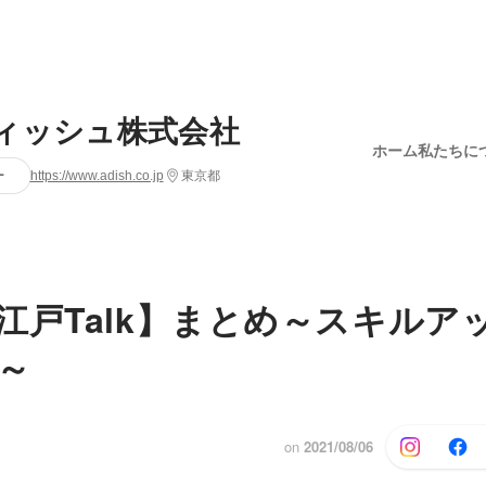
ィッシュ株式会社
ホーム
私たちに
ー
https://www.adish.co.jp
東京都
江戸Talk】まとめ～スキルア
～
on
2021/08/06