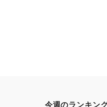
には新たにサービスを立ち上げて解決して
STUDIO」 ht
https://socialap
タリングサービス「インターネットモニタリ
め対策サービス 「スクールガーデ
・誹謗中傷投稿 AIに
今週のランキン