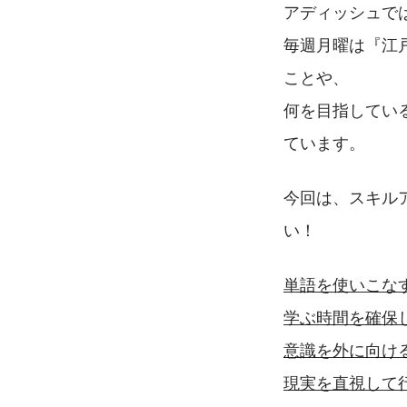
アディッシュで
毎週月曜は『江
ことや、
何を目指してい
ています。
今回は、スキル
い！
単語を使いこな
学ぶ時間を確保
意識を外に向け
現実を直視して