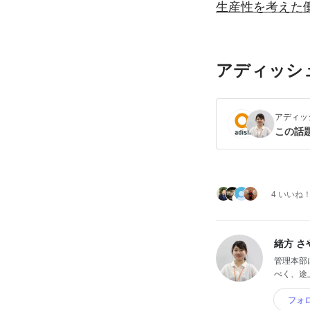
生産性を考えた
アディッシ
アディッ
この話
4 いいね
緒方 さ
管理本部
べく、途
フォ