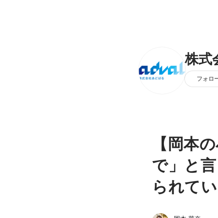
株式
フォロ
【岡本の
で」と言
られてい