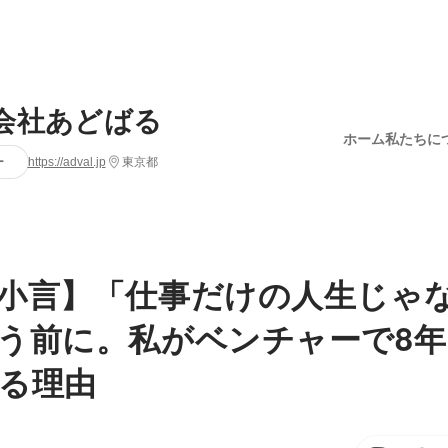
会社あどばる
ホーム
私たちに
ー
https://adval.jp
東京都
小言】「仕事だけの人生じゃ
う前に。私がベンチャーで8年
る理由