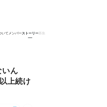
ついて
メンバー
ストーリー
募集
ないん
以上続け