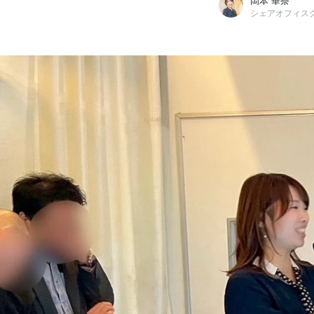
岡本 華奈
岡本 華奈
株式会社あどばる / シェアオフィスグループ／グループ長(係長)