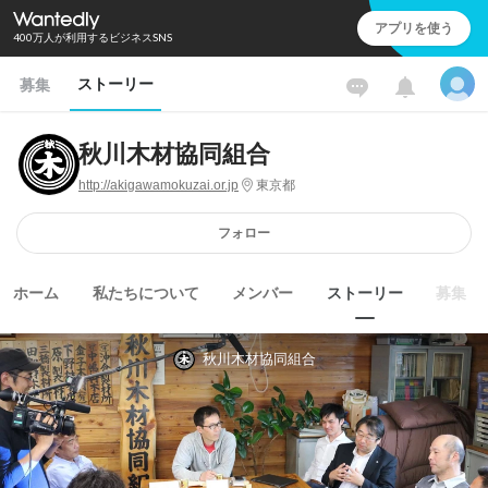
アプリを使う
400万人が利用するビジネスSNS
ストーリー
募集
秋川木材協同組合
http://akigawamokuzai.or.jp
東京都
フォロー
ホーム
私たちについて
メンバー
ストーリー
募集
秋川木材協同組合