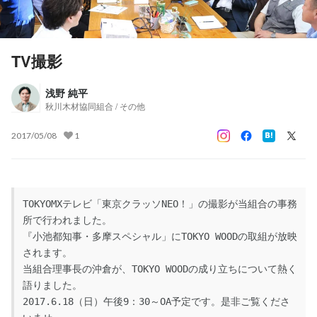
TV撮影
浅野 純平
秋川木材協同組合 / その他
2017/05/08
1
TOKYOMXテレビ「東京クラッソNEO！」の撮影が当組合の事務
所で行われました。

『小池都知事・多摩スペシャル」にTOKYO WOODの取組が放映
されます。

当組合理事長の沖倉が、TOKYO WOODの成り立ちについて熱く
語りました。

2017.6.18（日）午後9：30～OA予定です。是非ご覧くださ