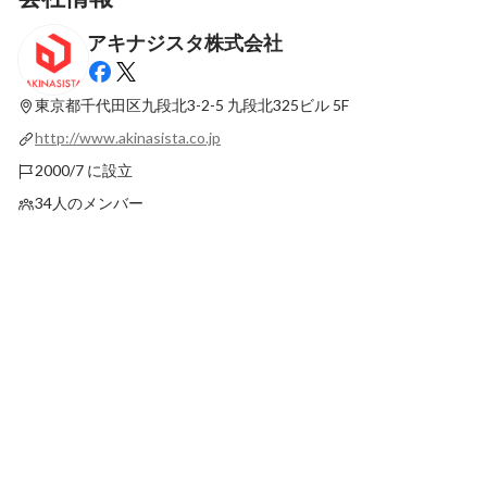
アキナジスタ株式会社
赤字転落から吸収合併、上場廃止……それ
“仕事が面白い”と思
でも“アキナジスタ”という生命体は死なず
IT未経験の僕が社長に
東京都千代田区九段北3-2-5
九段北325ビル 5F
固定された投稿
固定された投稿
http://www.akinasista.co.jp
2000/7 に設立
34人のメンバー