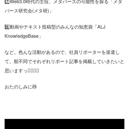
7️⃣Web3.0時代の主役、メタバースの可能性を探る「メタ
バース研究会(メタ研)」
8️⃣動画やテキスト投稿型のみんなの知恵袋「ALJ 
KnowledgeBase」
など。色んな活動があるので、社員リポーターを派遣し
て、順不同でそれぞれリポート記事を掲載していきたいと
思いますっ🕵️‍♀️🕵️‍♂️
おたのしみに🧸