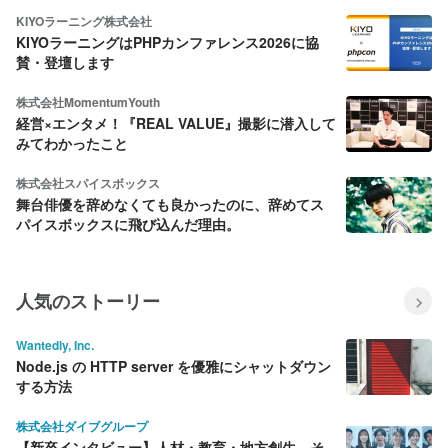
KIYOラーニング株式会社
KIYOラーニングはPHPカンファレンス2026に協
賛・登壇します
株式会社MomentumYouth
経営×エンタメ！『REAL VALUE』撮影に潜入して
みてわかったこと
株式会社スパイスボックス
舞台俳優を辞めなくても良かったのに、辞めてス
パイスボックスに飛び込んだ理由。
人気のストーリー
Wantedly, Inc.
Node.js の HTTP server を優雅にシャットダウン
する方法
株式会社ダイブグループ
【新卒インタビュー】人材・教育・地方創生…そ