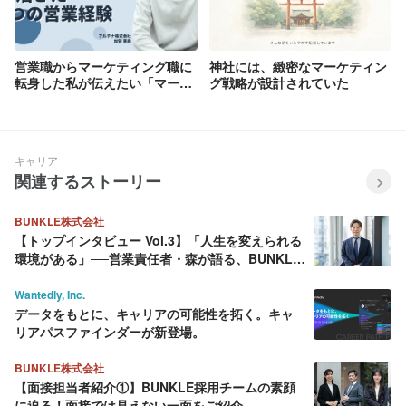
営業職からマーケティング職に
神社には、緻密なマーケティン
転身した私が伝えたい「マーケ
グ戦略が設計されていた
ティング支援で活きた5つの営
業経験」
キャリア
関連するストーリー
BUNKLE株式会社
【トップインタビュー Vol.3】「人生を変えられる
環境がある」──営業責任者・森が語る、BUNKLE
という挑戦の舞台
Wantedly, Inc.
データをもとに、キャリアの可能性を拓く。キャ
リアパスファインダーが新登場。
BUNKLE株式会社
【面接担当者紹介①】BUNKLE採用チームの素顔
に迫る！面接では見えない一面をご紹介