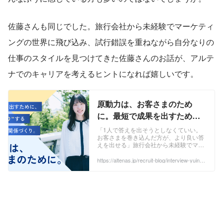
佐藤さんも同じでした。旅行会社から未経験でマーケティ
ングの世界に飛び込み、試行錯誤を重ねながら自分なりの
仕事のスタイルを見つけてきた佐藤さんのお話が、アルテ
ナでのキャリアを考えるヒントになれば嬉しいです。
原動力は、お客さまのため
に。最短で成果を出すため
に、あえて"遠回り"するお客
「1人で答えを出そうとしなくていい。
お客さまを巻き込んだ方が、より良い答
さまとの関係づくり。
えを出せる」旅行会社から未経験でマー
ケティングの世界に飛び込んだ佐藤優衣
奈さんが、試行錯誤の中でたどり着いた
https://altenas.jp/recruit-blog/interview-yuinas
ato
仕事のスタイルとは。