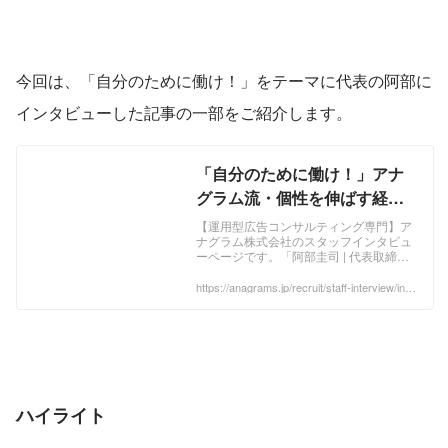
今回は、「自分のために働け！」をテーマに代表の阿部に
インタビューした記事の一部をご紹介します。
「自分のために働け！」アナ
グラム流・個性を伸ばす経営
とは？｜アナグラム株式会社
【運用型広告コンサルティング専門】ア
ナグラム株式会社のスタッフインタビュ
ーページです。「阿部圭司 | 代表取締
役」のインタビューを掲載しています。
https://anagrams.jp/recruit/staff-interview/inte
rview14/
ハイライト