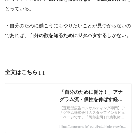
とっている。
・自分のために働こうにもやりたいことが見つからないの
であれば、
自分の欲を知るためにジタバタする
しかない。
全文はこちら↓↓
「自分のために働け！」アナ
グラム流・個性を伸ばす経営
とは？｜アナグラム株式会社
【運用型広告コンサルティング専門】ア
ナグラム株式会社のスタッフインタビュ
ーページです。「阿部圭司 | 代表取締
役」のインタビューを掲載しています。
https://anagrams.jp/recruit/staff-interview/inte
rview14/