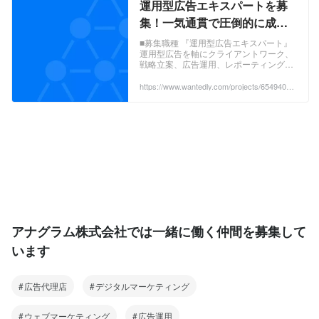
運用型広告エキスパートを募
集！一気通貫で圧倒的に成長
できる環境です。 - アナグラム
■募集職種 『運用型広告エキスパート』
運用型広告を軸にクライアントワーク、
株式会社のWebマーケティン
戦略立案、広告運用、レポーティングな
グの採用 - Wantedly
ど一貫して行っていただきま...
https://www.wantedly.com/projects/654940?p
ost_id=881576&post_location=in_content
アナグラム株式会社では一緒に働く仲間を募集して
います
広告代理店
デジタルマーケティング
ウェブマーケティング
広告運用