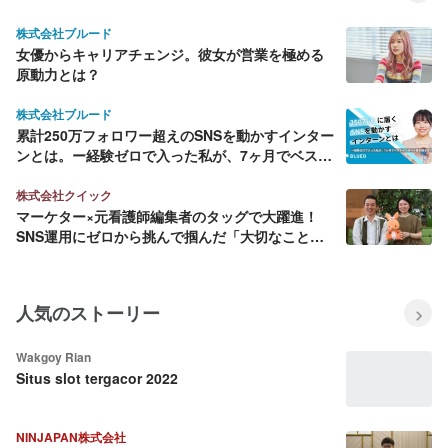
株式会社ブルード
女優からキャリアチェンジ。彼女が営業を極める
原動力とは？
株式会社ブルード
累計250万フォロワー超えのSNSを動かすインター
ンとは。ー経験ゼロで入った私が、7ヶ月でベスト
インターン賞を獲るまでー
株式会社クイック
マーケター×元看護師編集者のタッグで大躍進！
SNS運用にゼロから挑んで掴んだ「大切なこと」
とは？
人気のストーリー
Wakgoy Rian
Situs slot tergacor 2022
NINJAPAN株式会社