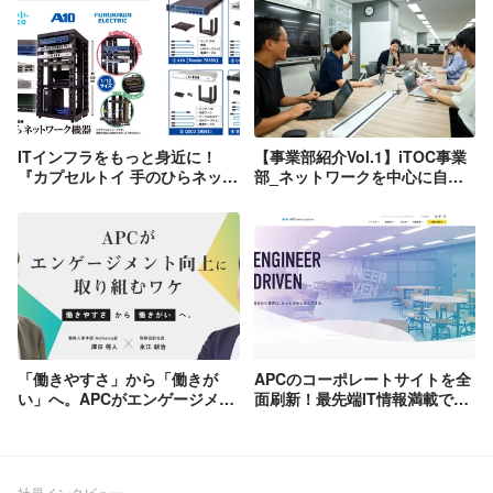
ITインフラをもっと身近に！
【事業部紹介Vol.1】iTOC事業
『カプセルトイ 手のひらネット
部_ネットワークを中心に自動
ワーク機器』を企画・総合監修
化/ゼロトラスト/クラウドまで
しました
幅広い技術領域に挑戦出来ま
す！
「働きやすさ」から「働きが
APCのコーポレートサイトを全
い」へ。APCがエンゲージメン
面刷新！最先端IT情報満載でDX
ト向上に取り組むワケ
を加速！
社員インタビュー