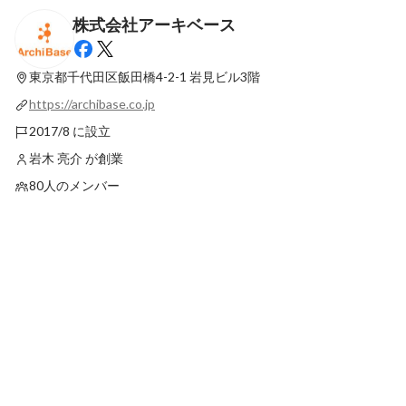
株式会社アーキベース
プロサッカー選手を断念した私が、一部上
【社員インタビュー】
場企業のトップセールスを捨ててまで、ベ
マさん社員に聞いてみ
ンチャー企業に入社した理由 #社員ブログ
アも諦めたくない！そ
東京都千代田区飯田橋4-2-1
岩見ビル3階
固定された投稿
最新順で表示
アーキベースについて
https://archibase.co.jp
2017/8 に設立
岩木 亮介 が創業
80人のメンバー