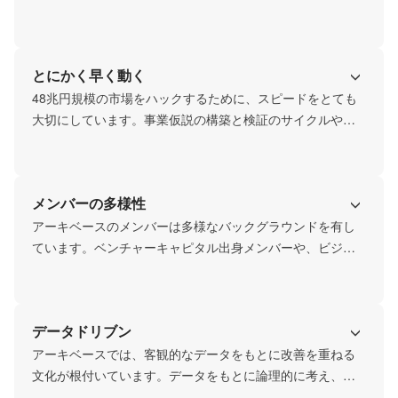
行動できる環境がアーキベースにはあります。
とにかく早く動く
48兆円規模の市場をハックするために、スピードをとても
大切にしています。事業仮説の構築と検証のサイクルや、
課題発見と改善のサイクルを高速で回しています。
メンバーの多様性
アーキベースのメンバーは多様なバックグラウンドを有し
ています。ベンチャーキャピタル出身メンバーや、ビジネ
スモデル特許の専門知識をもつメンバー、大手コンサルテ
ィングファーム内定のインターン生、ベンチャー企業出身
のエンジニアとWEBマーケターなど、様々な領域で豊富な
データドリブン
経験を有するメンバーが、日々議論を重ねています。
アーキベースでは、客観的なデータをもとに改善を重ねる
文化が根付いています。データをもとに論理的に考え、論
理的に伝えていくことが求められます。