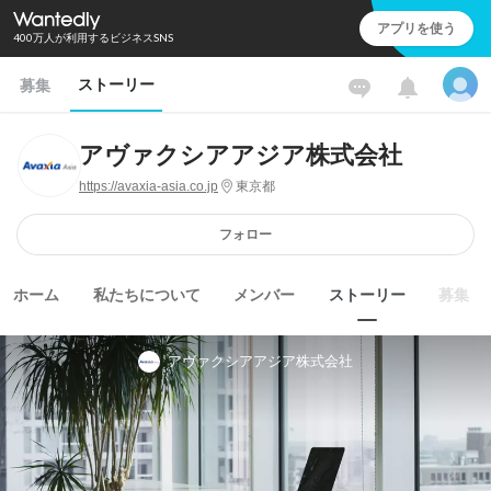
アプリを使う
400万人が利用するビジネスSNS
ストーリー
募集
アヴァクシアアジア株式会社
https://avaxia-asia.co.jp
東京都
フォロー
ホーム
私たちについて
メンバー
ストーリー
募集
アヴァクシアアジア株式会社