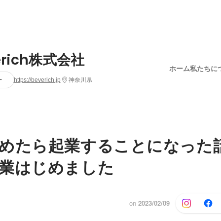
erich株式会社
ホーム
私たちに
ー
https://beverich.jp
神奈川県
めたら起業することになった
業はじめました
on
2023/02/09