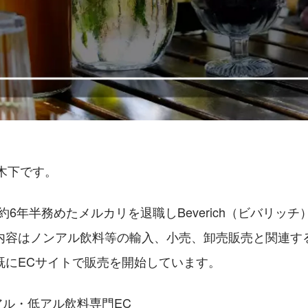
表の木下です。
に、約6年半務めたメルカリを退職しBeverich（ビバリッ
内容はノンアル飲料等の輸入、小売、卸売販売と関連する
既にECサイトで販売を開始しています。
 ノンアル・低アル飲料専門EC