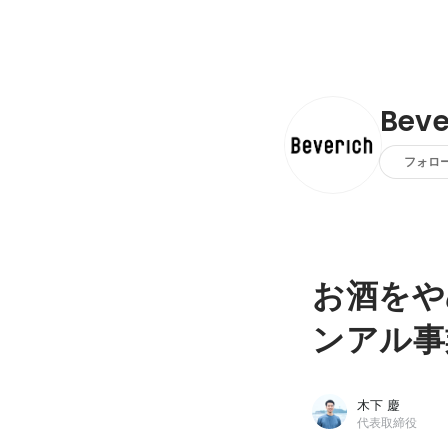
Bev
フォロ
お酒をや
ンアル事
木下 慶
代表取締役