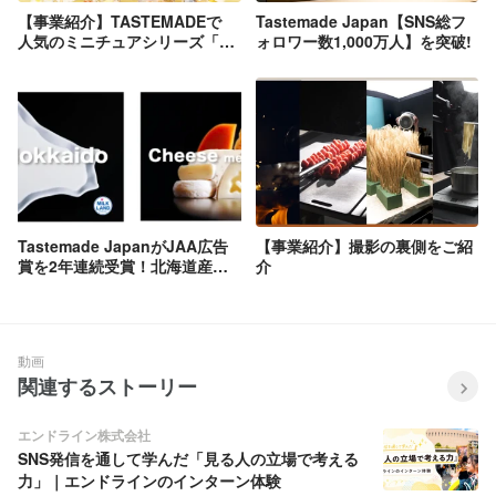
【事業紹介】TASTEMADEで
Tastemade Japan【SNS総フ
人気のミニチュアシリーズ「ち
ォロワー数1,000万人】を突破!
びめし」がTikTokで30万人フ
ォロワーを突破‼︎
Tastemade JapanがJAA広告
【事業紹介】撮影の裏側をご紹
賞を2年連続受賞！北海道産の
介
牛乳・乳製品の魅力を「言葉を
超えた」映像美で描く
動画
関連するストーリー
エンドライン株式会社
SNS発信を通して学んだ「見る人の立場で考える
力」｜エンドラインのインターン体験