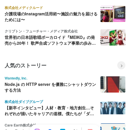
株式会社メディクルード
介護現場のInstagram活用術〜施設の魅力を届ける
ためには〜
クリプトン・フューチャー・メディア株式会社
世界初の日本語歌唱ボーカロイド『MEIKO』の発
売から20年！ 歌声合成ソフトウェア事業の歩みを
振り返ってみた
人気のストーリー
Wantedly, Inc.
Node.js の HTTP server を優雅にシャットダウン
する方法
株式会社ダイブグループ
【新卒インタビュー】人材・教育・地方創生…そ
れぞれが描いたキャリアの道標。僕たちが「ダイ
ブ」を選んだ理由
Care Earth株式会社