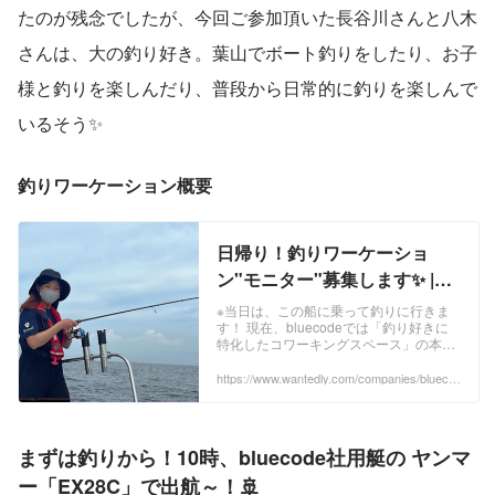
たのが残念でしたが、今回ご参加頂いた長谷川さんと八木
さんは、大の釣り好き。葉山でボート釣りをしたり、お子
様と釣りを楽しんだり、普段から日常的に釣りを楽しんで
いるそう✨
釣りワーケーション概要
日帰り！釣りワーケーショ
ン"モニター"募集します✨ |
bluecode株式会社
※当日は、この船に乗って釣りに行きま
す！ 現在、bluecodeでは「釣り好きに
特化したコワーキングスペース」の本格
運用準備を進めています。（来春予定）
この度、オープンに先駆け、施設及び
https://www.wantedly.com/companies/blueco
de/post_articles/431832
bluecode所有の釣船での船釣り等を体験
して頂く、日帰りイベントの開催及びモ
ニターを募集する運びとなりました🎣ご
興味ある方は、下記概要をご確認のう
まずは釣りから！10時、bluecode社用艇の ヤンマ
え、ご応募ください。沢山のご応募お待
ちしています✨ ...
ー「EX28C」で出航～！🚢