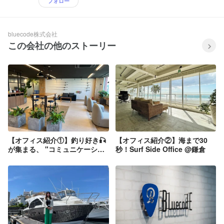
フォロー
bluecode株式会社
この会社の他のストーリー
【オフィス紹介①】釣り好き🎣
【オフィス紹介②】海まで30
が集まる、 "コミュニケーショ
秒！Surf Side Office @鎌倉
ンオフィス" @横浜