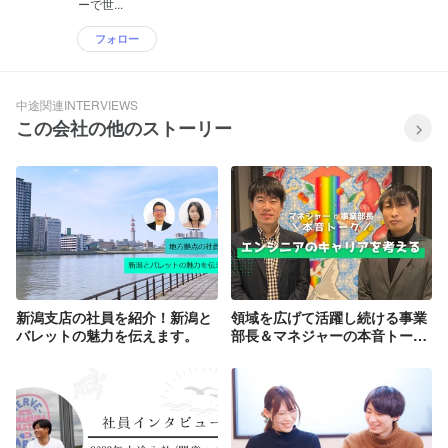
ーで世...
フォロー
中途関連INTERVIEWS
この会社の他のストーリー
新潟支店の社員を紹介！新潟と
領域を広げて活躍し続ける事業
バレットの魅力を伝えます。
部長＆マネジャーの本音トー
ク！バレットグループでのエン
ジニアキャリアを考える