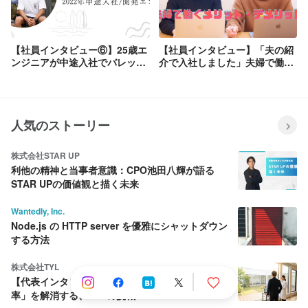
【社員インタビュー⑥】25歳エ
【社員インタビュー】「夫の紹
ンジニアが中途入社でバレット
介で入社しました」夫婦で働く
グループを選んだ理由を聞いて
メリット・デメリットとは
みた！
人気のストーリー
株式会社STAR UP
利他の精神と当事者意識：CPO池田八輝が語る
STAR UPの価値観と描く未来
Wantedly, Inc.
Node.js の HTTP server を優雅にシャットダウン
する方法
株式会社TYL
【代表インタビュー】動物医療の「見えない非効
率」を解消する、TYLの挑戦