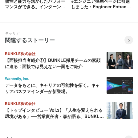
個性と能力を活かしたパフォー
※エンジニア採用ページに引越
マンスができる。インターンシ
しました：Engineer Entrance
ップ生の目に映ったChatwork
Book「Chatworkにご興味をお
の組織風土
持ちいただいたエンジニアのみ
なさんへ」
キャリア
関連するストーリー
BUNKLE株式会社
【面接担当者紹介①】BUNKLE採用チームの素顔
に迫る！面接では見えない一面をご紹介
Wantedly, Inc.
データをもとに、キャリアの可能性を拓く。キャ
リアパスファインダーが新登場。
BUNKLE株式会社
【トップインタビュー Vol.3】「人生を変えられる
環境がある」──営業責任者・森が語る、BUNKLE
という挑戦の舞台