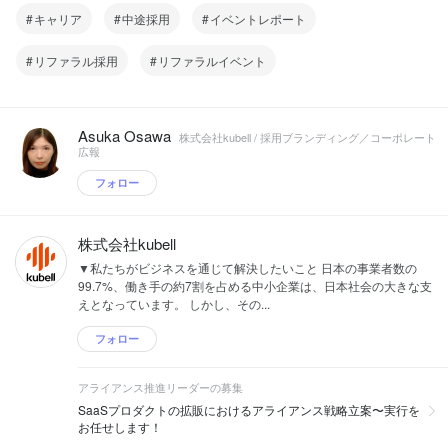
管理や会計、労務管理など、さまざまな
決済アプリの大手企業などが、既にこの
キャリア
中途採用
イベントレポート
SaaSやビジネスアプリケーションを連
「スーパーアプリ構想」を打ち出し、利
携させることで、中小企業における「ヒ
用が広がっています。 一方、toBサービ
リファラル採用
リファラルイベント
ト・モノ（情報）・カネ」を支援するプ
スでは未だ成功しているサービスはあり
ラットフォームになりたいと考えていま
ません。他の業務アプリやSaaSと比べ
す。 Chatworkでは「ビジネス版スーパ
てユーザーの滞在時間が圧倒的に長い
ーアプリ」の実現に向け、以下のような
「Chatwork」は、その「ビジネス版スー
Asuka Osawa
取り組みを進めています。 ・中小企業の
株式会社kubell / 採用ブランディング／コーポレート
パーアプリ」になれるポテンシャルを秘
広報
経営をサポートする新規事業の開発 ・
めているのです。 具体的には
Chatworkと事業シナジーが高い企業への
「Chatwork」を入り口に、ドキュメント
フォロー
出資を行う「Chatworkスーパーアプリフ
管理や会計、労務管理など、さまざまな
ァンド」の組成、投資の実行 ・周辺サー
SaaSやビジネスアプリケーションを連
ビスとの提携やM&amp;A HP：
携させることで、中小企業における「ヒ
株式会社kubell
https://recruit.chatwork.com/ オウンドメ
ト・モノ（情報）・カネ」を支援するプ
ディア：https://chado.chatwork.com/
▼私たちがビジネスを通じて解決したいこと 日本の事業者数の
ラットフォームになりたいと考えていま
99.7%、働き手の約7割を占める中小企業は、日本社会の大きな支
す。 Chatworkでは「ビジネス版スーパ
えとなっています。 しかし、その...
ーアプリ」の実現に向け、以下のような
取り組みを進めています。 ・中小企業の
フォロー
経営をサポートする新規事業の開発 ・
Chatworkと事業シナジーが高い企業への
出資を行う「Chatworkスーパーアプリフ
アライアンス推進リーダーの募集
ァンド」の組成、投資の実行 ・周辺サー
SaaSプロダクトの拡販におけるアライアンス戦略立案〜実行を
ビスとの提携やM&amp;A HP：
お任せします！
https://recruit.chatwork.com/ オウンドメ