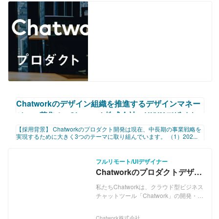
Chatworkのデザイン組織を推進するデザインマネー
ジャー募集！ - Chatwork株式会社のUI/UXデザイナ
ーの採用 - Wantedly
【採用背景】 Chatworkのプロダクト開発は現在、中長期の事業戦略を
実現するために大きく3つのテーマに取り組んでいます。 （1）202...
https://www.wantedly.com/projects/602654?post_id=906260&post_location=in_
content
フルリモート/UIデザイナー
Chatworkのプロダクトデザイ
ンを推進するUIデザイナー募
私たちChatworkは、クラウド型ビジネス
集！
チャットツール「Chatwork」の開発・運
営を主力事業としているベンチャー企業
です。 「Chatwork」の導入社数は、
Chatwork株式会社