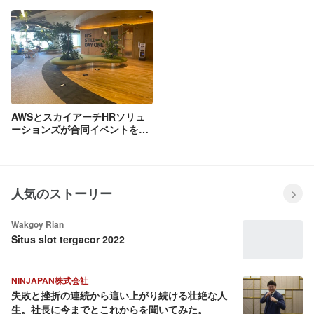
みました！
タビューしました。
AWSとスカイアーチHRソリュ
ーションズが合同イベントを開
催しました!!
人気のストーリー
Wakgoy Rian
Situs slot tergacor 2022
NINJAPAN株式会社
失敗と挫折の連続から這い上がり続ける壮絶な人
生。社長に今までとこれからを聞いてみた。