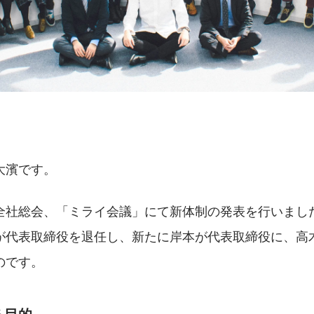
大濱です。
全社総会、「ミライ会議」にて新体制の発表を行いまし
が代表取締役を退任し、新たに岸本が代表取締役に、高
のです。
る目的