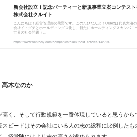
新会社設立！記念パーティーと新規事業立案コンテストを
株式会社クルイト
こんにちは！経営管理部の熊野です。このたびなんと！Cluexは代表大濱
会社イトグチとホールディングス化し、新たにホールディングスカンパニー
世界の社会問題（...
https://www.wantedly.com/companies/cluex/post_articles/142704
・高木なのか
が高く、そして行動規範を一番体現していると思うから
長スピードはその会社にいる人の志の総和に比例したも
て、経営陣にはより志の高さが求められます。