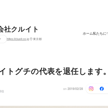
会社クルイト
ホーム
私たちに
ー
https://clueit.co.jp
東京都
イトグチの代表を退任します
on
2019/02/28
締役