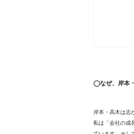
◯なぜ、岸本
岸本・高木は志
私は「会社の成
ています。そし