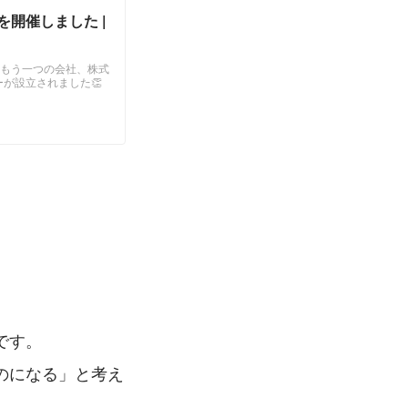
開催しました |
のもう一つの会社、株式
が設立されました👏
です。
のになる」と考え