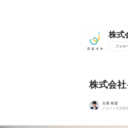
株式
フォロ
株式会社
大濱 裕貴
クルイト代表取