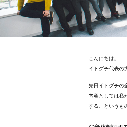
こんにちは。
イトグチ代表の
先日イトグチの
内容としては私
する、というも
◯新体制にす