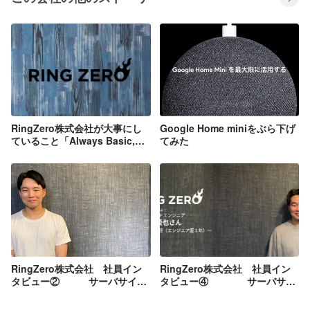
RingZero株式会社が大事にし
Google Home miniをぶら下げ
ていること「Always Basic,
てみた
Always Happy」とは。
RingZero株式会社 社員イン
RingZero株式会社 社員イン
タビュー② サーバサイド
タビュー④ サーバサイ
エンジニア 本間稜也さん（24
ドエンジニア 本間稜也さん
歳）
（24歳）／入社１年目（エンジ