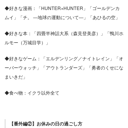
◆好きな漫画：「HUNTER×HUNTER」「ゴールデンカ
ムイ」「チ。 ―地球の運動について―」「あひるの空」
◆好きな本：「四畳半神話大系（森見登美彦）」「鴨川ホ
ルモー（万城目学）」
◆好きなゲーム：「エルデンリング／ナイトレイン」「オ
ーバーウォッチ」「アウトランダーズ」「勇者のくせにな
まいきだ」
◆食べ物：イクラ以外全て
【番外編②】お休みの日の過ごし方