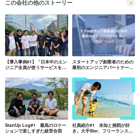
この会社の他のストーリー
【導入事例#1】「日本中のエン
スタートアップ創業者のための
ジニア全員が使うサービスを目
最初のエンジニアパートナー
指して〜TechpitとDX-Works
に。技術視点での新規事業開発
の挑戦〜」
支援サービス
「TECHSTART（テックスター
ト）」正式リリース。
StartUp Log#1 最高のロケー
社員紹介#1 未知と挑戦が好
ションで楽しすぎた経営合宿
き。大手Sler、フリーランス、
キャリアアドバイザーを経てこ