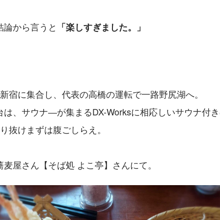
結論から言うと
「楽しすぎました。」
に新宿に集合し、代表の高橋の運転で一路野尻湖へ。
は、サウナ―が集まるDX-Worksに相応しいサウナ付
走り抜けまずは腹ごしらえ。
蕎麦屋さん【そば処 よこ亭】さんにて。