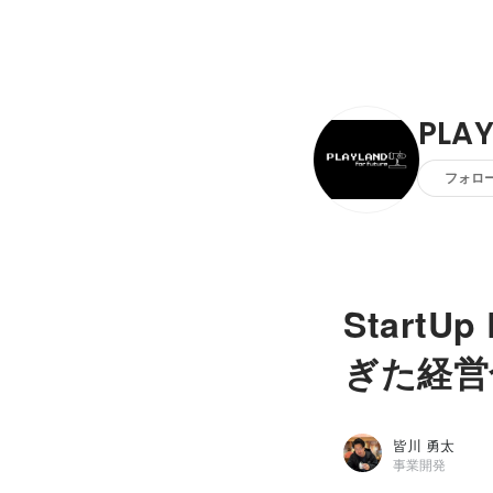
PLA
フォロ
Start
ぎた経営
皆川 勇太
事業開発