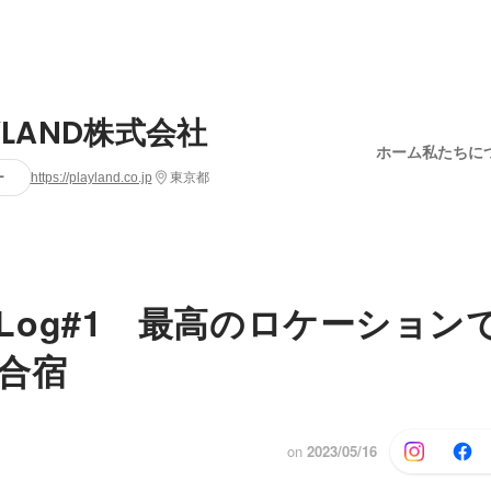
YLAND株式会社
ホーム
私たちに
ー
https://playland.co.jp
東京都
Up Log#1 最高のロケーショ
合宿
on
2023/05/16