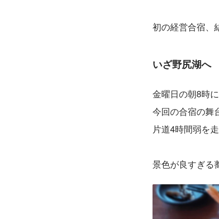
初の経営合宿、
いざ野尻湖へ
金曜日の朝8時
今回の合宿の舞台
片道4時間弱を
景色が良すぎる