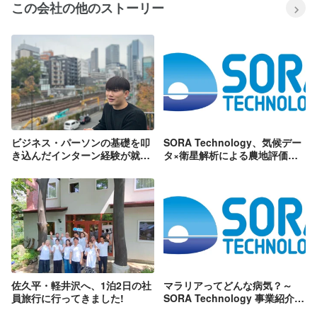
この会社の他のストーリー
ビジネス・パーソンの基礎を叩
SORA Technology、気候デー
き込んだインターン経験が就活
タ×衛星解析による農地評価サ
に生きる｜総合商社や戦略系コ
ービスを提供開始― 持続可能な
ンサルの内定獲得
コメ生産と食料安全保障の支援
―
佐久平・軽井沢へ、1泊2日の社
マラリアってどんな病気？～
員旅行に行ってきました!
SORA Technology 事業紹介シ
リーズ①～