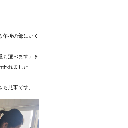
る午後の部にいく
量も選べます）を
行われました。
きも見事です。