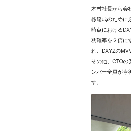
木村社長から会
標達成のために
時点におけるD
功確率を２倍に
れ、DXYZのM
その他、CTOの
ンバー全員が今
す。