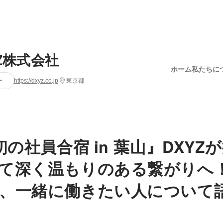
YZ株式会社
ホーム
私たちに
ー
https://dxyz.co.jp
東京都
初の社員合宿 in 葉山』DXYZ
て深く温もりのある繋がりへ
、一緒に働きたい人について