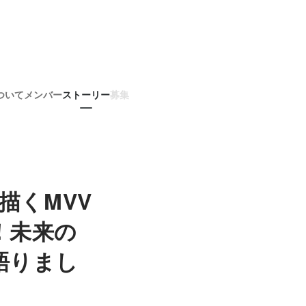
ついて
メンバー
ストーリー
募集
が描くMVV
！未来の
語りまし