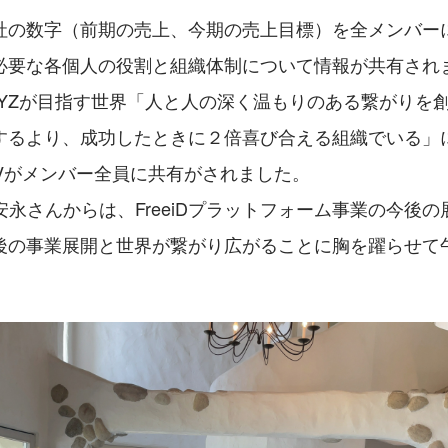
社の数字（前期の売上、今期の売上目標）を全メンバー
必要な各個人の役割と組織体制について情報が共有され
XYZが目指す世界「人と人の深く温もりのある繋がりを
するより、成功したときに２倍喜び合える組織でいる」
VVがメンバー全員に共有がされました。
安永さんからは、FreeiDプラットフォーム事業の今後
後の事業展開と世界が繋がり広がることに胸を躍らせて