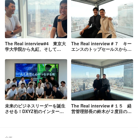
The Real interview#4 東京大
The Real interview＃７ キー
学大学院から丸紅、そして
エンスのトップセールスから
DXYZへ！柳澤さんのキャリア
DXYZへ！営業部長國生さんを
と今後の展望
深掘りした
未来のビジネスリーダーを誕生
The Real interview＃１５ 経
させる！DXYZ初のインターン
営管理部長の鈴木が２度目のオ
シップを開催して、FreeiDの未
ファー！！田福さんがDXYZを
来を高校生に描いてもらう！
選んだ理由
企画