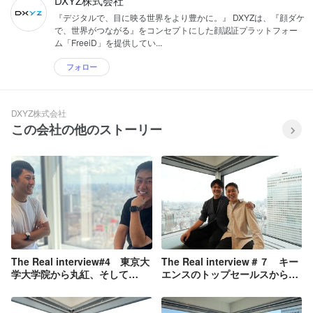
DXYZ株式会社
『デジタルで、目に映る世界をより豊かに。』 DXYZは、『顔ダケ
で、世界がつながる』をコンセプトにした顔認証プラットフォー
ム「FreeiD」を提供してい...
フォロー
DXYZ株式会社
この会社の他のストーリー
The Real interview#4 東京大
The Real interview＃７ キー
学大学院から丸紅、そして
エンスのトップセールスから
DXYZへ！柳澤さんのキャリア
DXYZへ！営業部長國生さんを
と今後の展望
深掘りした