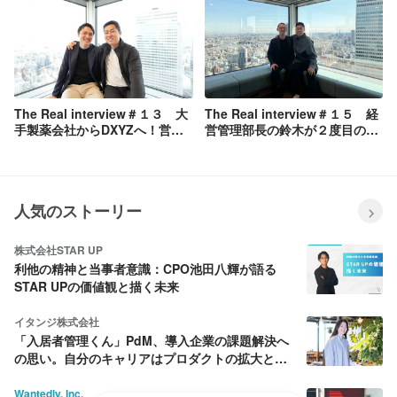
The Real interview＃１３ 大
The Real interview＃１５ 経
手製薬会社からDXYZへ！営業
営管理部長の鈴木が２度目のオ
部岩﨑さんと同級生の大橋さん
ファー！！田福さんがDXYZを
に社員になった理由を聞いてみ
選んだ理由
た
人気のストーリー
株式会社STAR UP
利他の精神と当事者意識：CPO池田八輝が語る
STAR UPの価値観と描く未来
イタンジ株式会社
「入居者管理くん」PdM、導入企業の課題解決へ
の思い。自分のキャリアはプロダクトの拡大と共
に育む。
Wantedly, Inc.