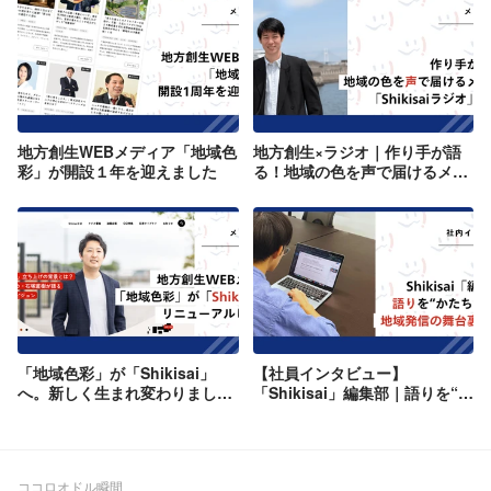
地方創生WEBメディア「地域色
地方創生×ラジオ｜作り手が語
彩」が開設１年を迎えました
る！地域の色を声で届けるメデ
ィア「Shikisaiラジオ」の魅力
「地域色彩」が「Shikisai」
【社員インタビュー】
へ。新しく生まれ変わりまし
「Shikisai」編集部｜語りを“か
た。
たち”にする。地域発信の舞台
裏
ココロオドル瞬間