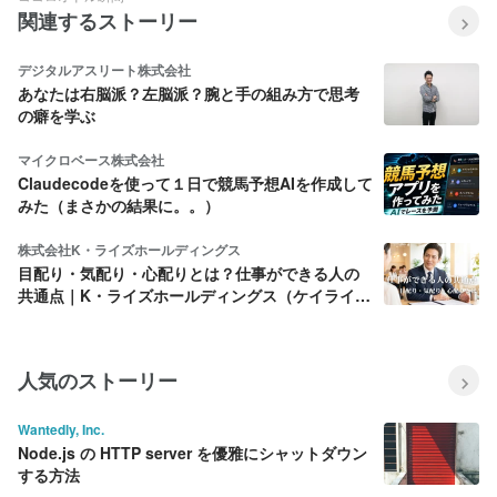
関連するストーリー
デジタルアスリート株式会社
あなたは右脳派？左脳派？腕と手の組み方で思考
の癖を学ぶ
マイクロベース株式会社
Claudecodeを使って１日で競馬予想AIを作成して
みた（まさかの結果に。。）
株式会社K・ライズホールディングス
目配り・気配り・心配りとは？仕事ができる人の
共通点｜K・ライズホールディングス（ケイライ
ズ)
人気のストーリー
Wantedly, Inc.
Node.js の HTTP server を優雅にシャットダウン
する方法