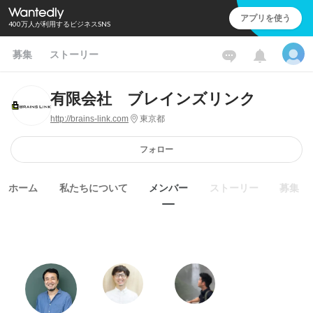
アプリを使う
400万人が利用するビジネスSNS
募集
ストーリー
有限会社 ブレインズリンク
http://brains-link.com
東京都
フォロー
ホーム
私たちについて
メンバー
ストーリー
募集