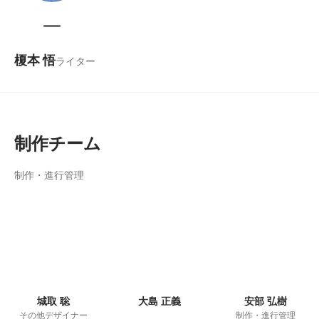
榎本 悟
ライター
制作チーム
制作・進行管理
城取 聡
大島 正義
安部 弘樹
その他デザイナー
制作・進行管理