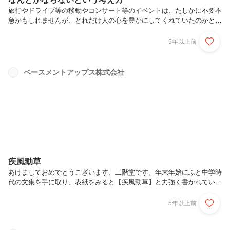
旅行やドライブ等の移動やコンサート等のイベントは、たしかに不要不
急かもしれませんが、どれだけ人の心を豊かにしてくれていたのかと今
強く感じています。世界の多くの人々が我慢して生活している中、「自
分だけは」とはなりませんが、「生き辛い」のを解消する為に、「自分
5年以上前
が変わらなければ」と決意しました。当社の行動規範の一つに、「自分
と未来は変えられる」とあります。良い未来にする為、己を変えます。
一般的に人間が変わる「３つの変える」はこちらです。１つ 考え方を
ベースメントアップス株式会社
変える２つ 住む場所を変える３つ 付き合う人を変える今の状況下で
直ちに変えられるのは１なのですぐに１を実践してみる事にし、読書を
している中で書き留...
疾風勁草
あけましておめでとうございます、二階堂です。年末年始にふと中学時
代の文集を手に取り、表紙をみると【疾風勁草】と力強く書かれていま
した。『疾風に勁草を知る』中国の古典「後漢書」の中の言葉です。意
味は「苦境や厳しい試練にあるとき、初めて意志や節操が堅固な人であ
5年以上前
ることが分かる」現代に生きる我々にとっての勁草とは、もちろん新型
コロナウイルスです。2020年多くの人がコロナに苦しめられ、将来の