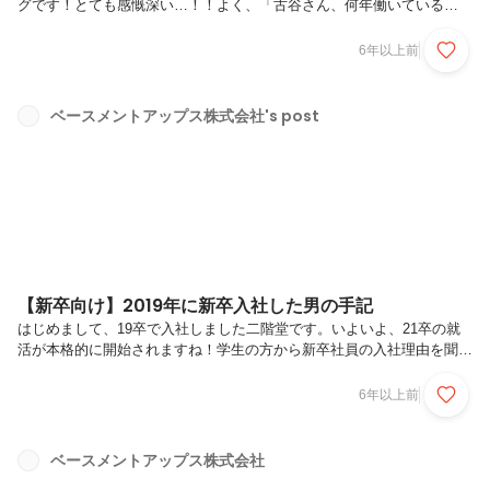
グです！とても感慨深い…！！よく、「古谷さん、何年働いている
の？」と社員さんやインターン生の後輩に聞かれることがあります。結
果からいうと、2年4ヶ月です。私は2017年の10月にBAに入社しまし
6年以上前
た！そして、今回のブログは、私がBAで働き続けた理由というタイト
ルです。私自身、アルバイトでさえこんなに長く続いたものはなかった
ので、この長さに驚いているのですが、働き続けた理由を記載していこ
ベースメントアップス株式会社's post
うと思います。いつものように、3つに絞って説明します！①自分の成
長のため②BAに貢献することにやりがいを感じたから③BAの人が好き
①自分の成長の...
【新卒向け】2019年に新卒入社した男の手記
はじめまして、19卒で入社しました二階堂です。いよいよ、21卒の就
活が本格的に開始されますね！学生の方から新卒社員の入社理由を聞き
たいという声が非常に多かったため、私がBAへの入社を決めた理由を
説明します。後悔しない就職活動についてもお伝えするので最後まで読
6年以上前
んでみてください！私がBAに入社を決めた理由は3つです。1つ目は、
圧倒的に成長できる環境だと思ったからです。今でも覚えています。最
終面接で代表に「うちの会社なら間違いなく成長できるよ」と言われた
ベースメントアップス株式会社
ことを。それが自分の胸に刺さり、私は入社を決めました。実際入社す