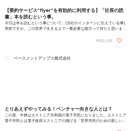
【要約サービス”flyer”を有効的に利用する】「社長の読
書」本を読むという事。
今日は本を読むという事について。(当社のインターンに伝えている事)
突然ですが、この世界で生きる上で一番必要な能力って何だと思います
か？私は、問題解決能力だと思います。では、問題って何だと思います
か？問題とは「こうなりたい」という状態と現在の状態の「ギャップ」
6年以上前
を指します。この「ギャップ」を無くす事ができたら自分の人生を自在
にコントロールできますよね。生きていると様々な問題が起こります。
今、このブログを読んでいるあなたにも何かしらの問題(悩み)があるで
ベースメントアップス株式会社
しょう。でもそのあなたの悩みって、人類史上初の悩みだと思います
か？思いませんよね、同じ悩みを持った人は過去数億人以上いたはずで
す。現代人の悩み...
とりあえずやってみる！ベンチャー向きな人とは？
この度、中林はエストニア共和国の電子市民になりました。エストニア
電子市民とは電子政府エストニアの掲げる「世界市民のための新しいデ
ジタル国家を創造する」計画の一部。登録すると身元を証明するIDカー