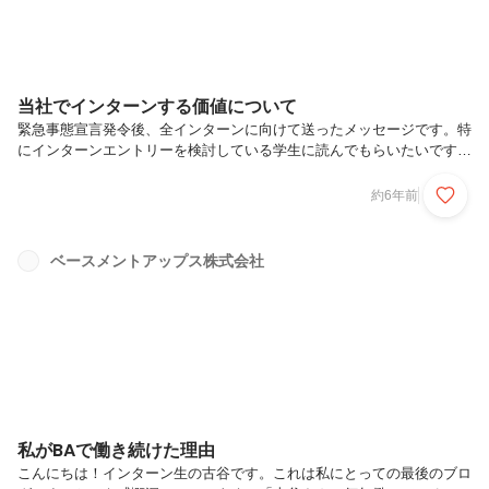
当社でインターンする価値について
緊急事態宣言発令後、全インターンに向けて送ったメッセージです。特
にインターンエントリーを検討している学生に読んでもらいたいです。
—TO ALL インターンお疲れさまです、中林です。学校が４月にはじま
らない、GWの予定を立てられる人が誰もいないと、今日常が失われて
約6年前
います。緊急事態宣言発令により大学は休業、アルバイトしてる人はお
店や塾も休業している事でしょう。急激な外部環境の変化によりこれま
での当たり前やルールが一気に変わる事が予想されます。2020年卒の
ベースメントアップス株式会社
就職率は過去最高との事でしたが、現学生の君達が就活をする時どうい
う状況なのかは誰にもわかりません。少なくとも2020年卒よりも好転
すると考...
私がBAで働き続けた理由
こんにちは！インターン生の古谷です。これは私にとっての最後のブロ