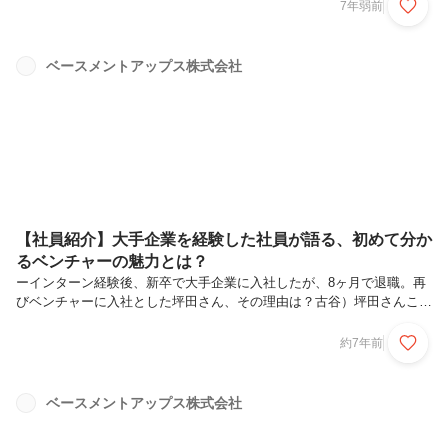
ドが発行され、エストニアで会社を設立できます。エストニアに会社を
7年弱前
設立すると、エストニアはEUに加盟している為、EU諸国の企業と自由
にビジネスが行えるようになります。私が電子市民になろうと思った理
由は３つあります。1.エストニア人になれる(実際は違うけど)2.ユーロ
ベースメントアップス株式会社
圏でビジネスができる3.BAヨーロッパ支店ってカッコよくね要は、
「何かわかんないけど、面白そうだからとりあえずやってみよう！」と
思って手...
【社員紹介】大手企業を経験した社員が語る、初めて分か
るベンチャーの魅力とは？
ーインターン経験後、新卒で大手企業に入社したが、8ヶ月で退職。再
びベンチャーに入社とした坪田さん、その理由は？古谷）坪田さんこん
にちは！早速ですが、自己紹介をお願いします！坪田さん）学生時代に
BAで3年間インターンを経験した後に、新卒として大手メーカーの営業
約7年前
職として入社しました。ベンチャーと大手の両方を経験してみて、BA
で働いたほうが確実に成長することができ、自身の目指す姿を実現でき
ると判断したので、再び、BAへ入社しました。現在はマーケティング
ベースメントアップス株式会社
担当として、WEBサイトの構築を担当しております。ー現在の仕事内
容を紹介古谷）では現在の仕事内容を詳しく説明してもらってもよいで