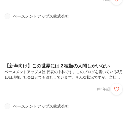
大切にするマーケティング屋さんです」と回答します。マーケティング
について簡単に調べてみました。—１．マーケティングとは「製品と価
値を生み出して他者と交換することによって、個人や団体が必要なもの
ベースメントアップス株式会社
や欲しいものを手に入れるために利用する、社会上・経営上のプロセ
ス」フィリップ・コトラー—すっと頭に入ってきませんが、あのコトラ
ーが言ってるのだか...
【新卒向け】この世界には２種類の人間しかいない
ベースメントアップス社 代表の中林です。このブログを書いている3月
18日現在、社会はとても混乱しています。そんな状況ですが、当社は
21年卒の新卒採用に積極的に取り組んでいます。なぜなら「新卒は会
社の未来である」と考えているからです。学生に向けてメッセージを送
約6年前
ります。当社が共に未来をつくりたい人間について。私は、この世界に
は２種類の人間しかいないと考えています。それは「頑張る事のできる
人間」と、「頑張る事のできない人間」の２種類です。色んな切り口あ
ベースメントアップス株式会社
りますが、私としてはマクロ的にこの２つに分類します。もちろん当社
は「頑張る事のできる人間」と未来をつくりたい。頑張る事のできる人
間とは、自分の未...