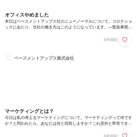
オフィスやめました
本日はベースメントアップス社のニューノーマルについて。コロナショ
ックにあたり、当社の働き方はこのようになっています。—緊急事態宣
言発令前の3月26日〜解除後2週間の6月8日まで全社員(インターン含む)
フルリモート6月9日〜現在全社員週４リモート、週１出勤(インターン
6年弱前
は基本フルリモート)—当面の間この働き方を続ける予定ですので、以
下の理由によりオフィスが不要になってしまいました。・誰もこないこ
れまで日に何度もあった来客が１度も無い日が続き、「オフィスに受付
ベースメントアップス株式会社
や会議室何個もいらない」事に気づきました。いやそもそも「社員が出
社すらしていない」オフィスは何の為にあるのかわかりません。・第２
波、第３...
マーケティングとは？
今日は私の考えるマーケティングについて。マーケティングって何です
か？と問われたら、あなたは何と回答しますか？これ意外と即答できる
人いません。(マーケティング職に就く事を考えている人ですらです)私
が、ベースメントアップスさんは何屋さんですか？と問われたら「人を
6年弱前