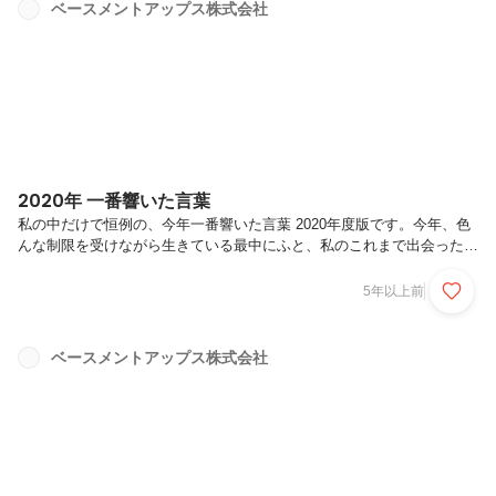
見通しが立たず不安になったことだと思います。その中でも苦労を強い
ベースメントアップス株式会社
られたのが、今年春に新社会人となる学生の皆さんではないでしょう
か。企業の雇用枠の削減やリモートでの慣れない就職活動、まさに厳し
い試練です。しかし...
2020年 一番響いた言葉
私の中だけで恒例の、今年一番響いた言葉 2020年度版です。今年、色
んな制限を受けながら生きている最中にふと、私のこれまで出会ったす
べての人々が、同時にこのコロナ禍を生き抜いているんだなと思い感傷
に浸りました。すべての人々の生き方を変えた、艱難辛苦な今年に相応
5年以上前
しい言葉を選んだつもりです。それでは2020年に私が最も響いた言葉
—人は困難を克服することで幸福になれる。—未来に希望が持てます。
逆に、「困難を克服する事でしか幸せになれない。」とも捉えられま
ベースメントアップス株式会社
す。2020年は皆が幸福になる為に必要な一年であった、と思える未来
になる事を願っています。別で、マーケッターとしての私が響いた言葉
はこちら「今...