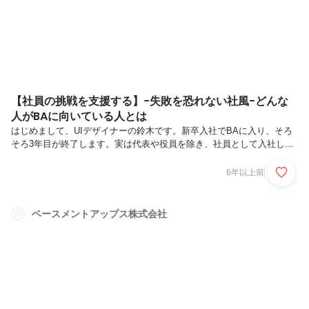
ると、マーケティング業務（SEO分析、ライティング、SNS運用、動
画編集）、採...
【社員の挑戦を支援する】−失敗を恐れない社風−どんな
人がBAに向いている人とは
はじめまして、UIデザイナーの鈴木です。新卒入社でBAに入り、そろ
そろ3年目が終了します。実は代表や役員を除き、社員として入社した
順番が2番目という数字だけみるとなかなかに古い社員なのですが、自
分がいるより前の時代からBAを支えてきたベテランのインターンの
6年以上前
方々が続々と後輩として入社してくるのでなんだか面白い状況です。笑
さて、今回はデザイナー視点からどんな人がBAに向いているかをご紹
介します。どんな人がBAに向いているのか、それは「チャレンジを恐
ベースメントアップス株式会社
れない人」だと思います。もちろん、チャレンジしようと思ってもそれ
を実現できる環境がなければチャレンジできませんよね？そしてBAは
社員のチャレンジを...