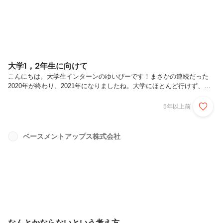
大学1，2年生に向けて
こんにちは。大学生インターンのゆいぴーです！まさかの連続だった
2020年が終わり、2021年になりましたね。大学にほとんど行けず、
様々なことが制限された2020年はプライベートとしてはとても薄いも
のでした。そう感じている人も多いのではないでしょうか。特に新2年
5年以上前
生のみなさんにとっては、知らない場所に一人で飛び込んで不安なのに
助けてくれる先輩や協力し合う友達がなかなかできないという、かなり
辛い状況だったのではないでしょうか。今日は主にそんな新2年生、そ
ベースメントアップス株式会社
して入学したばかりの新1年生に向けてブログを書きたいと思います！
私もまだ大学3年生なので偉そうに言える立場ではないのですが、一意
見として聞いて...
なんとかならないという考え方