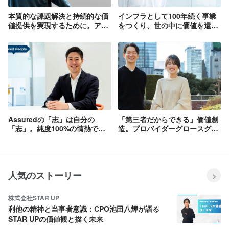
本質的な課題解決と持続的な価
インフラとして100年続く事業
値提供を実現するために。アウ
をつくり、世の中に価値を還元
トカムにこだわるプロダクト組
したい。セキュリティの経験を
織とは。
活かした「事業開発」への挑
戦。
Assuredの「志」は自分の
「第三者だからできる」価値創
「志」。純度100%の情熱で仲
造。プロバイダーグロースグル
間と挑む事業づくりへ懸ける想
ープの挑戦。
い。
人気のストーリー
株式会社STAR UP
利他の精神と当事者意識：CPO池田八輝が語る
STAR UPの価値観と描く未来