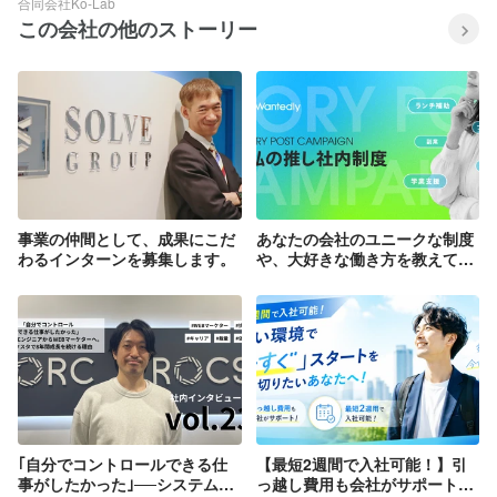
合同会社Ko-Lab
この会社の他のストーリー
事業の仲間として、成果にこだ
あなたの会社のユニークな制度
わるインターンを募集します。
や、大好きな働き方を教えてく
ださい。お題企画「#私の推し
社内制度」でストーリーを募集
します！
｢自分でコントロールできる仕
【最短2週間で入社可能！】引
事がしたかった｣──システムエ
っ越し費用も会社がサポート。