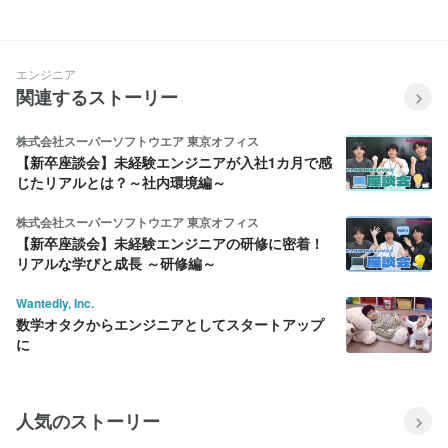
ンジニアからWEBマーケター
新しい環境で「今すぐ」スター
へ。ロックスタで8年間成長を
トを切りたいあなたへ！
続ける理由
エンジニア
関連するストーリー
株式会社スーパーソフトウエア 東京オフィス
【新卒座談会】未経験エンジニアが入社1カ月で感
じたリアルとは？～社内環境編～
株式会社スーパーソフトウエア 東京オフィス
【新卒座談会】未経験エンジニアの研修に密着！
リアルな学びと成長 ～研修編～
Wantedly, Inc.
数学オタクからエンジニアとしてスタートアップ
に
人気のストーリー