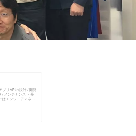
リAPIの設計 / 開発
/ メンテナンス ・受
ーはエンジニアマネー
ワークを使ったWebア
スの仕様や用途を踏ま