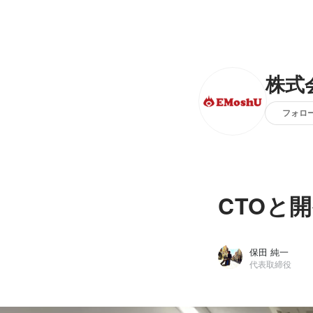
株式
フォロ
CTOと
保田 純一
代表取締役