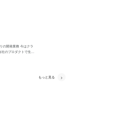
発業務 今はクラ
ら助けてくださる方々に
ダクトをグロースさせて
もっと見る
し、事業として成り立つ
のイラストアプリ』
ー『ミヤマアユミ』の公認アプリ
き1,500種類の待受
きたい方はアンマッチで