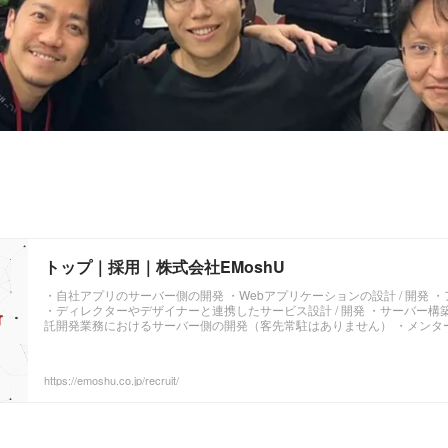
トップ｜採用｜株式会社EMoshU
・自社アプリのサーバー側の開発 ・Webアプリケーションの設計 / 開発 ・アプ
・ディレクターやデザイナーと連携したサービス設計 / 開発 ・サーバー構築 
託開発業務におけるサーバー側の開発（客先常駐はありません） ・メンタ
ジャーが担当させていただきます 必須スキル・経験 ・主要言語とフレーム
プリケーションの設計 ・開発経験がある方（開発経験1年以上） ・サービ
えたシステムの提案 ・見積もり ・サ
https://emoshu.co.jp/recruit/