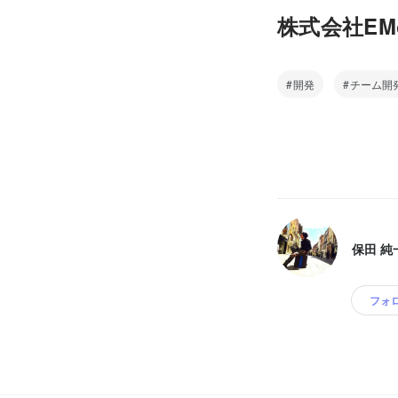
株式会社E
開発
チーム開
保田 純
フォ