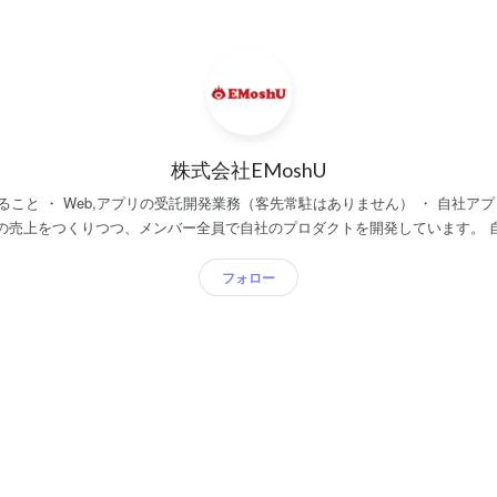
株式会社EMoshU
ること ・ Web,アプリの受託開発業務（客先常駐はありません） ・ 自社アプリの開
をつくりつつ、メンバー全員で自社のプロダクトを開発しています。 自社のプロダクトで生計
標ですが、クライアントワークもとてもやりがいがあり、日々様々な側面か
フォロー
ただけるようなプロダクトをつくっていきたいとおもっています。 --- ◆mirumone（ミルモ
サービスをまずはステルスでリリース致しました！ ・2024年はこちらのプロ
能の実装と既存機能やUIUXの改善を行っています！ ・配信者と視聴者を増や
っています！ --- --- ◆自社プロダクト（iOS,Android） 『ミヤマアユミ
pple.com/app/1598574697 SNSフォロワー数合計11万越えのイラストレータ
さん書下ろしの待受イラストカレンダーが、ガチャで購入できます！ 1テーマにつ
るタロット占いもあるので、ぜひご覧ください！ --- 今回、クライアントワークも、自社の
に携わってくれる方を募集致します！ なので正直大変ですので、ゆるく働