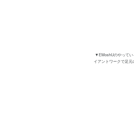
▼EMoshUのやってい
イアントワークで足元の売上
を立てていくことが目
感謝しております。 毎日不安でヒリヒリしていますが、未来を想像してワクワクもしています。 きっちり受託開発で売上
をつくり、皆さんに使ってい
ン） ・ライブ配信の
いきます！ ・新規機
様にみんなで頑張
https://apps.a
です！ ミヤマアユミ
があります。 毎日無料で楽しめ
アプリの開発も、両方
す。 弊社のホームページになります。 情熱をもって取り組んでくださる方と一緒に働きたいと思っています！