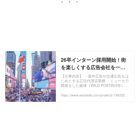
26卒インターン採用開始！街
を楽しくする広告会社を一緒
につくりませんか？ - ミューカ
【仕事内容】 ・屋外広告や交通広告をは
じめとする広告代理店業務 ・ミューカで
株式会社の法人営業の採用 -
開発をした媒体（WILD POSTING等）の
Wantedly
営業・販売 ・商...
https://www.wantedly.com/projects/1993323?
post_id=1013200&post_location=in_content