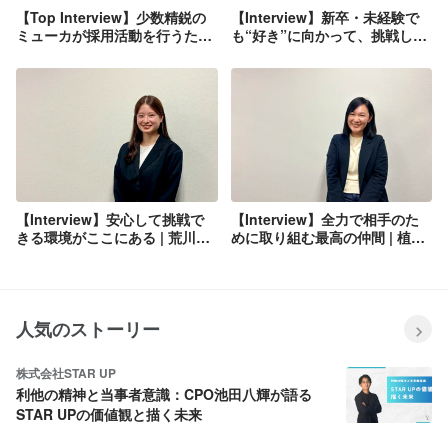
【Top Interview】少数精鋭の
【Interview】新卒・未経験で
ミューカが採用活動を行うたっ
も“好き”に向かって、挑戦し続
た一つの理由
けられる会社 | 阿部一成
【Interview】安心して挑戦で
【Interview】全力で相手のた
きる環境がここにある | 荒川愛
めに取り組む最高の仲間 | 植村
奈
香織
人気のストーリー
株式会社STAR UP
利他の精神と当事者意識：CPO池田八輝が語る
STAR UPの価値観と描く未来