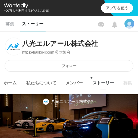
アプリを使う
400万人が利用するビジネスSNS
ストーリー
募集
八光エルアール株式会社
https://hakko-lr.com
大阪府
フォロー
ホーム
私たちについて
メンバー
ストーリー
募集
八光エルアール株式会社