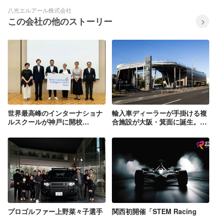
八光エルアール株式会社
この会社の他のストーリー
世界最高峰のインターナショナ
輸入車ディーラーが手掛ける複
ルスクールが神戸に開校
合施設が大阪・箕面に誕生。
『North London Collegiate
「ジャガーランドローバー箕
School Kobe』
面」のほか、緑やアートを感じ
る屋上テラスやスターバックス
コーヒーが楽しめる「mino
terrace」
プロゴルファー上野菜々子選手
関西初開催「STEM Racing