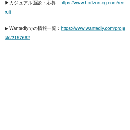
▶カジュアル面談・応募：
https://www.horizon-cg.com/rec
ruit
▶ Wantedlyでの情報一覧：
https://www.wantedly.com/proje
cts/2157662