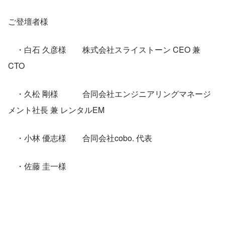
ご登壇者様
　・白石 久彦様　　株式会社スライストーン CEO 兼 
CTO  　　　
　・久松 剛様　　　合同会社エンジニアリングマネージ
メント社長 兼 レンタルEM　
    ・小林 優志様　　合同会社cobo. 代表　　
　・佐藤 圭一様