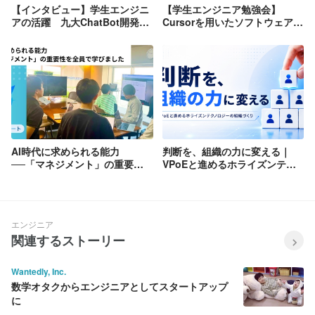
【インタビュー】学生エンジニ
【学生エンジニア勉強会】
アの活躍 九大ChatBot開発の
Cursorを用いたソフトウェア開
舞台裏
発実践！ーAI時代の最先端技術
に触れてみよう！
AI時代に求められる能力
判断を、組織の力に変える｜
──「マネジメント」の重要性
VPoEと進めるホライズンテク
を全員で学びました
ノロジーの組織づくり
エンジニア
関連するストーリー
Wantedly, Inc.
数学オタクからエンジニアとしてスタートアップ
に