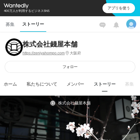
アプリを使う
400万人が利用するビジネスSNS
ストーリー
募集
株式会社錢屋本舗
https://zeniyahompo.com
大阪府
フォロー
ホーム
私たちについて
メンバー
ストーリー
募集
株式会社錢屋本舗