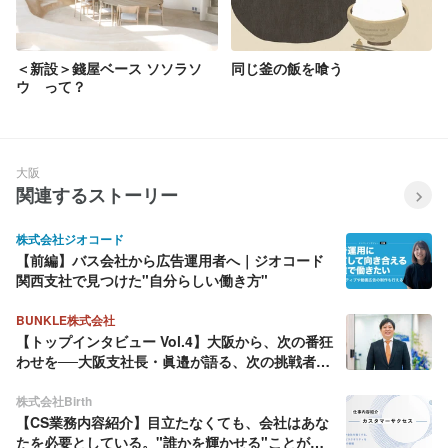
＜新設＞錢屋ベース ソソラソ
同じ釜の飯を喰う
ウ って？
大阪
関連するストーリー
株式会社ジオコード
【前編】バス会社から広告運用者へ｜ジオコード
関西支社で見つけた"自分らしい働き方"
BUNKLE株式会社
【トップインタビュー Vol.4】大阪から、次の番狂
わせを──大阪支社長・眞邉が語る、次の挑戦者が
育つ組織
株式会社Birth
【CS業務内容紹介】目立たなくても、会社はあな
たを必要としている。"誰かを輝かせる"ことが仕