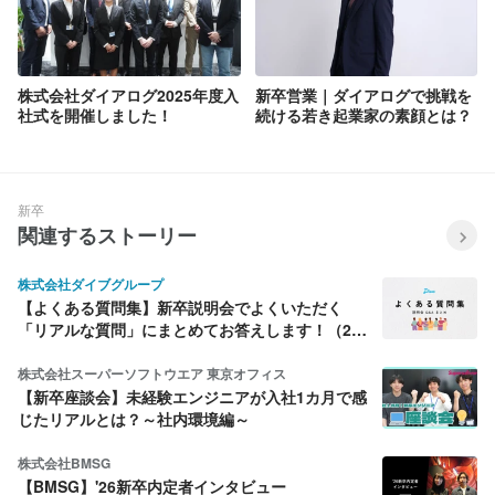
株式会社ダイアログ2025年度入
新卒営業｜ダイアログで挑戦を
社式を開催しました！
続ける若き起業家の素顔とは？
新卒
関連するストーリー
株式会社ダイブグループ
【よくある質問集】新卒説明会でよくいただく
「リアルな質問」にまとめてお答えします！（26
年7月版）
株式会社スーパーソフトウエア 東京オフィス
【新卒座談会】未経験エンジニアが入社1カ月で感
じたリアルとは？～社内環境編～
株式会社BMSG
【BMSG】'26新卒内定者インタビュー