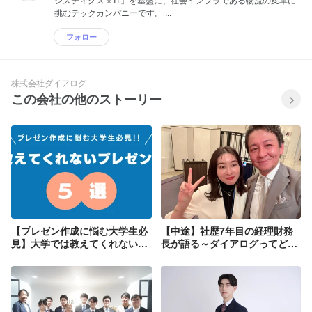
挑むテックカンパニーです。 ...
フォロー
株式会社ダイアログ
この会社の他のストーリー
【プレゼン作成に悩む大学生必
【中途】社歴7年目の経理財務
見】大学では教えてくれないプ
長が語る～ダイアログってどん
レゼンのポイント5選！！
な会社？～