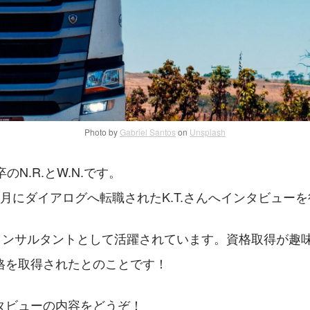
Photo by
Gabriel Santos
on
Unsplash
のN.R.とW.N.です。
月にダイアログへ転職されたK.T.さんへインタビュー
在コンサルタントとして活躍されています。資格取得が趣
格を取得されたとのことです！
タビューの内容をどうぞ！