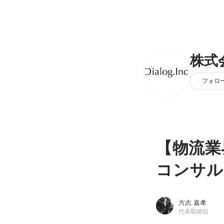
株式
フォロ
【物流業
コンサル
方志 嘉孝
代表取締役