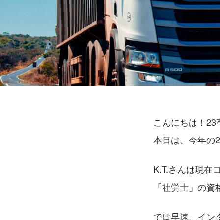
こんにちは！23卒
本日は、今年の2
K.T.さんは現
「社労士」の資
では早速、イン