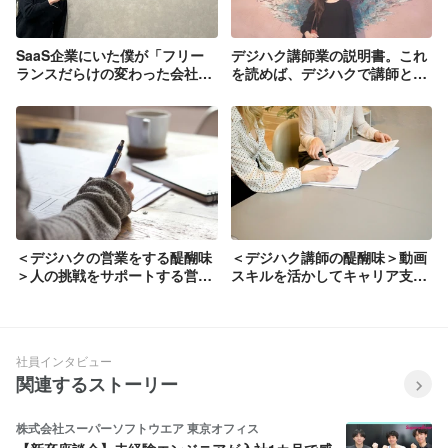
SaaS企業にいた僕が「フリー
デジハク講師業の説明書。これ
ランスだらけの変わった会社」
を読めば、デジハクで講師とし
にやってきて気がついたこと
て働くイメージがつくように書
いてみました。
＜デジハクの営業をする醍醐味
＜デジハク講師の醍醐味＞動画
＞人の挑戦をサポートする営業
スキルを活かしてキャリア支援
についてインタビューしてみま
ができる。講師や事業開発とし
した！
て活躍している西本さんへイン
タビューしてみた
社員インタビュー
関連するストーリー
株式会社スーパーソフトウエア 東京オフィス