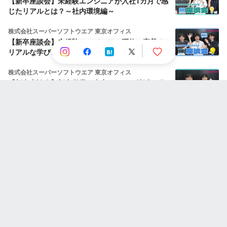
【新卒座談会】未経験エンジニアが入社1カ月で感
じたリアルとは？～社内環境編～
株式会社スーパーソフトウエア 東京オフィス
【新卒座談会】未経験エンジニアの研修に密着！
リアルな学びと成長 ～研修編～
株式会社スーパーソフトウエア 東京オフィス
【新卒座談会】新卒営業の本音トーク！就活・研
修・会社のリアル…
人気のストーリー
株式会社STAR UP
利他の精神と当事者意識：CPO池田八輝が語る
STAR UPの価値観と描く未来
Wantedly, Inc.
Node.js の HTTP server を優雅にシャットダウン
する方法