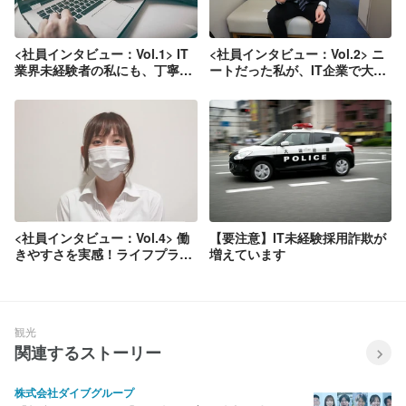
<社員インタビュー：Vol.1> IT
<社員インタビュー：Vol.2> ニ
業界未経験者の私にも、丁寧に
ートだった私が、IT企業で大活
説明してくれる役員面接。入社
躍するまでの道のりを紹介しま
した結果、楽しみながら手に職
す
をつけることができました
<社員インタビュー：Vol.4> 働
【要注意】IT未経験採用詐欺が
きやすさを実感！ライフプラン
増えています
を描ける仕事を探してたどり着
いた会社です。
観光
関連するストーリー
株式会社ダイブグループ