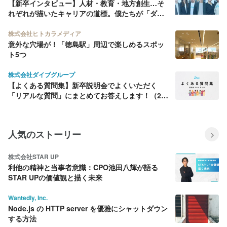
【新卒インタビュー】人材・教育・地方創生…そ
れぞれが描いたキャリアの道標。僕たちが「ダイ
ブ」を選んだ理由
株式会社ヒトカラメディア
意外な穴場が！「徳島駅」周辺で楽しめるスポッ
ト5つ
株式会社ダイブグループ
【よくある質問集】新卒説明会でよくいただく
「リアルな質問」にまとめてお答えします！（26
年7月版）
人気のストーリー
株式会社STAR UP
利他の精神と当事者意識：CPO池田八輝が語る
STAR UPの価値観と描く未来
Wantedly, Inc.
Node.js の HTTP server を優雅にシャットダウン
する方法