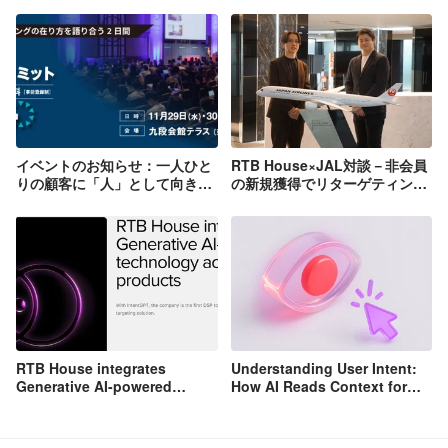
イベントのお知らせ：一人ひと
RTB House×JAL対談－非会員
りの顧客に「人」として向き合
の新規獲得でリターゲティング
う～JALが考える、ポスト
広告の限界を乗り越える方法と
Cookie時代のデジタルコミュ
は[インタビュー]
ニケーション戦略
RTB House integrates
Understanding User Intent:
Generative AI-powered
How AI Reads Context for
technology across all
Better Targeting
products