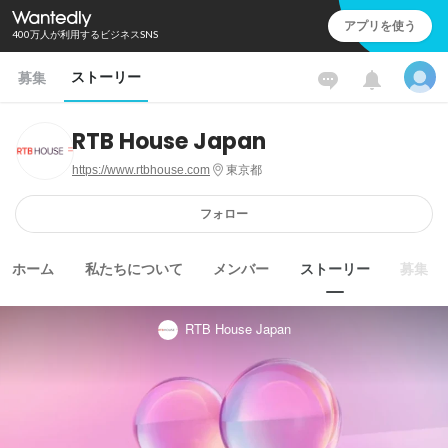
アプリを使う
400万人が利用するビジネスSNS
ストーリー
募集
RTB House Japan
https://www.rtbhouse.com
東京都
フォロー
ホーム
私たちについて
メンバー
ストーリー
募集
RTB House Japan