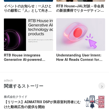
イベントのお知らせ：一人ひと
RTB House×JAL対談－非会員
りの顧客に「人」として向き合
の新規獲得でリターゲティング
う～JALが考える、ポスト
広告の限界を乗り越える方法と
Cookie時代のデジタルコミュ
は[インタビュー]
ニケーション戦略
RTB House integrates
Understanding User Intent:
Generative AI-powered
How AI Reads Context for
technology across all
Better Targeting
products
adtech
関連するストーリー
株式会社クライド
【リリース】ADMATRIX DSPが美容室利用者にむ
けた動画広告の提供を開始