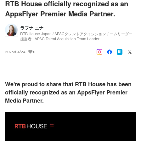
RTB House officially recognized as an
AppsFlyer Premier Media Partner.
ラフナ ニナ
RTB House Japan / APACタレントアクイジションチームリーダー
担当者 - APAC Talent Acquisition Team Leader
2025/04/24
0
We're proud to share that RTB House has been 
officially recognized as an AppsFlyer Premier 
Media Partner.