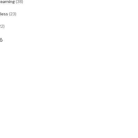
earning
(
38
)
less
(
23
)
22
)
る