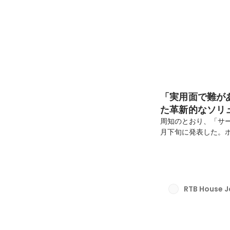
「実用面で難があ
た革新的なソリュ
Łukasz Włoda
周知のとおり、「サード
月下旬に発表した。ポ
Cookieに依存し
延期したとはいえ、将
タル上でのコミュニ
ターゲティングから測
に見ているのか、DI
RTB House 
で聞いていく。今回は、R