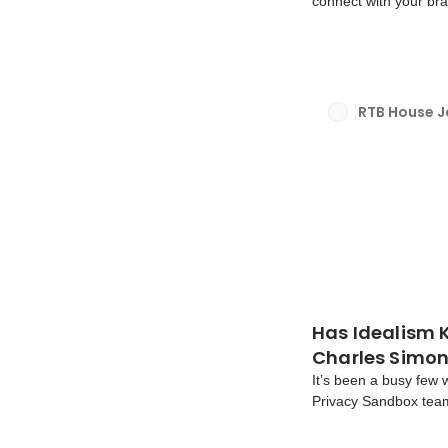
connect with your bra
choices, and the key 
through targeted adver
RTB House 
Has Idealism K
It’s been a busy few w
Privacy Sandbox team
deprecation in Chrom
have. By now, many 