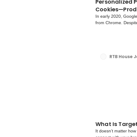
Personalized
Cookies—Produ
In early 2020, Google 
from Chrome. Despite
relevance of third-pa
and this will likely a
RTB House 
What Is Targe
It doesn’t matter how