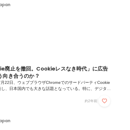
Japan
okie廃止を撤回。Cookieレスなき時代」に広告
う向き合うのか？
7月22日、ウェブブラウザChromeでのサードパーティCookie
表し、日本国内でも大きな話題となっている。特に、デジタル
いだでは、ポストCookie時代のデータ活用のあり方が議論の
とから、この決定がもたらす影響について多くの意見が交わさ
約2年前
GIDAY JAPAN編集部に寄せられたコメントの多くに共通し
ie廃止が業界全体のプライバシー保護強化の流れに大きな影響を
とする一方、廃止後も、引き続きプライバシー保護やユーザー
Japan
法の模索を重視し...