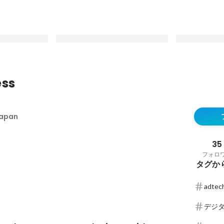
ess
ルフサービス型プ
RTB House has once more been
RTB House Int
.com」をロー
recognized by the AppsFlyer
finally gettin
Japan
Performance Index
what people w
最新順で表示
最新順で表示
matters for c
brands trying
35
フォロ
タグか
adtec
デジ
ング