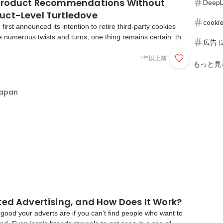
 Product Recommendations Without
DeepL
ct-Level Turtledove
cookie
first announced its intention to retire third-party cookies
 numerous twists and turns, one thing remains certain: the
広告
(
rty cookies is on a downward trend across most browsers,
ffect Chrome as well. This developme...
1年以上前
もっと見
Japan
ted Advertising, and How Does It Work?
 good your adverts are if you can’t find people who want to