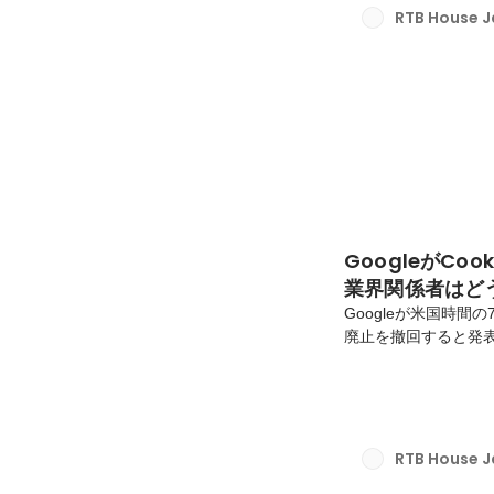
RTB House 
GoogleがCo
業界関係者はど
Googleが米国時間の
廃止を撤回すると発
広告の業界関係者のあ
焦点となっていたこ
れている。しかし、DI
ているのは、Cook
与える可能性がある
RTB House 
体験を重視した広告手