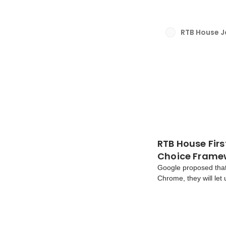
RTB House 
RTB House Fir
Choice Frame
Google proposed that 
Chrome, they will let 
browser. Google also
Sandbox to ensure it