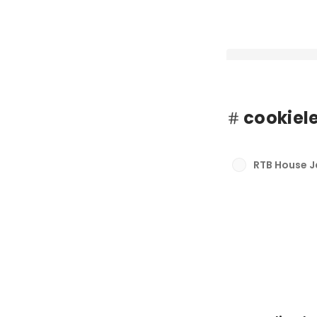
cookiel
RTB House、セ
ラットフォーム「rtb
RTB House 
ンチ
最新順で表示