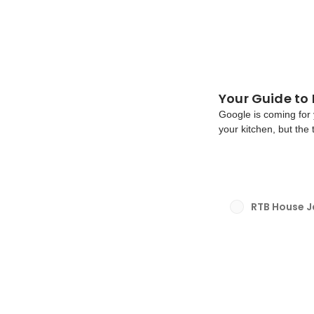
Your Guide to
Google is coming for y
your kitchen, but the 
and storing all kinds
some bad, for markete
RTB House 