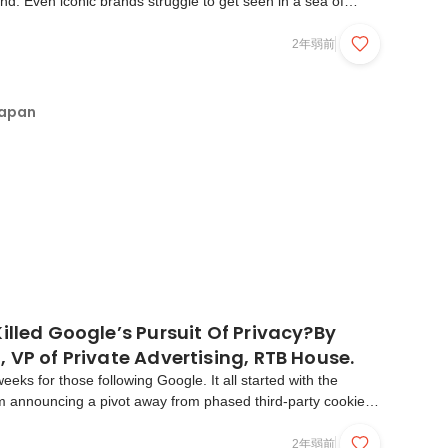
nd. Even iconic brands struggle to get seen in a sea of
to success in modern marketing is finding the right audience
tising. This term is broad, so let’...
2年弱前
Japan
illed Google’s Pursuit Of Privacy?By
Charles Simon, VP of Private Advertising, RTB House.
eeks for those following Google. It all started with the
 announcing a pivot away from phased third-party cookie
e to one driven by user prompts … for settings they already
hot takes on the Sandbox announcement have ...
2年弱前