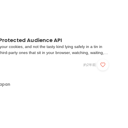
 Protected Audience API
our cookies, and not the tasty kind lying safely in a tin in
third-party ones that sit in your browser, watching, waiting,
 of information. This has major implications, some good and
rs and consumers alike. It a...
約2年前
Japan