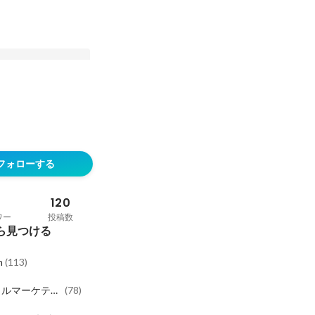
entGPT: AI is
g better at knowing
フォローする
ant. Why this
onsumers and the
 to reach them
120
ワー
投稿数
ら見つける
h
(
113
)
タルマーケティ
(
78
)