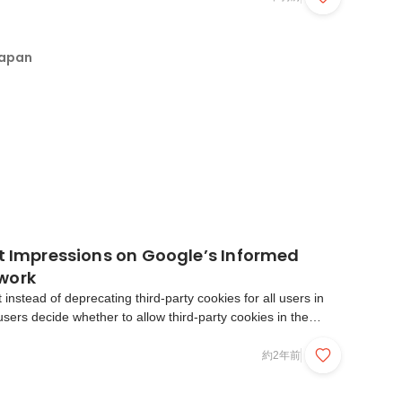
Japan
st Impressions on Google’s Informed
work
instead of deprecating third-party cookies for all users in
users decide whether to allow third-party cookies in the
 emphasized their continued investment in the Privacy
s performance and utility.This announcement...
約2年前