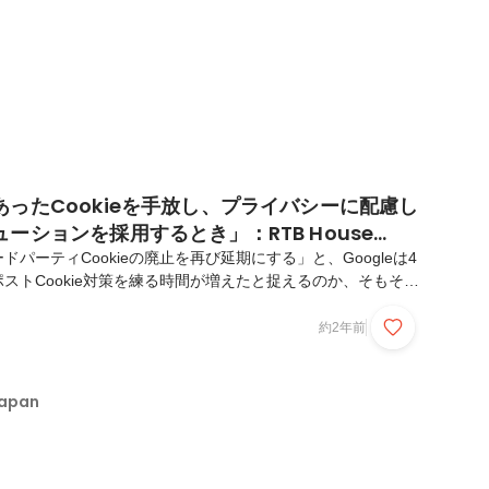
ったCookieを手放し、プライバシーに配慮し
ーションを採用するとき」：RTB House
rczyk 氏
パーティCookieの廃止を再び延期にする」と、Googleは4
ストCookie対策を練る時間が増えたと捉えるのか、そもそも
ない戦略を構築済みなのか、ブランドによってはまちまちだろう。
来的にCookieが廃止される未来は変わらない。これは、デジ
約2年前
ケーションを取るうえで決して小さい出来事ではないことだ。
定まで容易に行えるCookieの消滅がもたらす環境をどのよう
GIDAY［日本版］ではソリューションベンダーに一問一答形式
Japan
TB Ho...